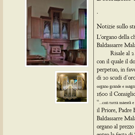
.
Notizie sullo s
L'organo della c
Baldassarre Mala
Risale al 2 apr
con il quale il 
perpetuo, in fa
di 20 scudi d’or
organo grande e magni
1600 il Consigli
“
…con tutta maestà e
il Priore, Padre
Baldassarre Mala
organo al prezzo
entro la festa di