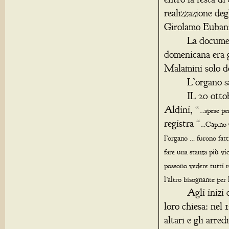
realizzazione deg
Girolamo Euban
La documentazi
domenicana era g
Malamini solo do
L’organo sarà 
IL 20 ottobre 1
Aldini, “
…spese pe
registra “
…Cap.no C
l’organo … furono fatt
fare una stanza più vi
possono vedere tutti r
l’altro bisognante per
Agli inizi del s
loro chiesa: nel 
altari e gli arr