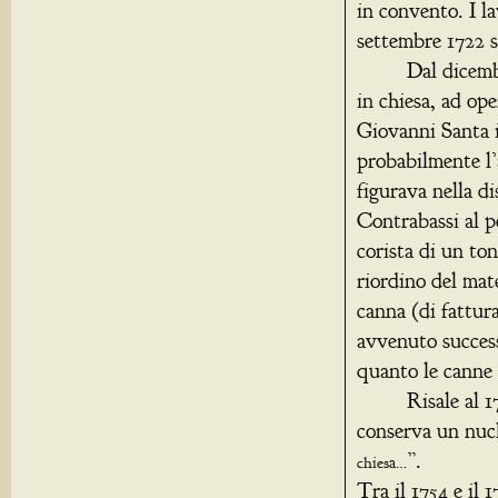
in convento. I la
settembre 1722 s
Dal dicembre 17
in chiesa, ad op
Giovanni Santa i
probabilmente l
figurava nella di
Contrabassi al p
corista di un ton
riordino del mat
canna (di fattura
avvenuto success
quanto le canne 
Risale al 1734 
conserva un nucl
”.
chiesa…
Tra il 1754 e il