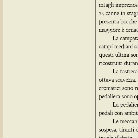
intagli imprezios
25 canne in stag
presenta bocche a
maggiore è ornat
La campata cent
campi mediani son
questi ultimi so
ricostruiti duran
La tastiera con
ottava scavezza. 
cromatici sono re
pedaliera sono o
La pedaliera, de
pedali con ambit
Le meccaniche s
sospesa, tiranti d
tavole d’abete.