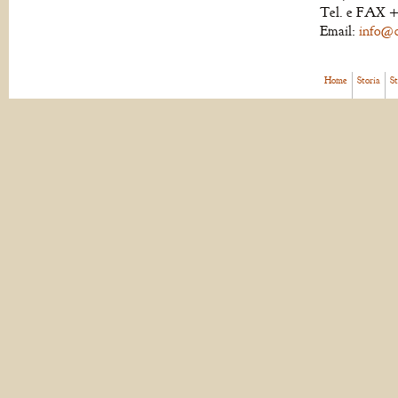
Tel. e FAX +
Email:
info@de
Home
Storia
S