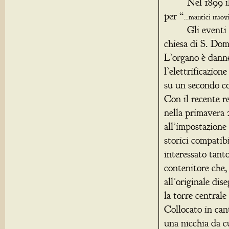
Nel 1899 il bo
per “
…mantici nuovi,
Gli eventi bel
chiesa di S. Dom
L’organo è danne
l’elettrificazion
su un secondo co
Con il recente re
nella primavera 
all’impostazione
storici compatibi
interessato tant
contenitore che, 
all’originale di
la torre centrale
Collocato in can
una nicchia da cu