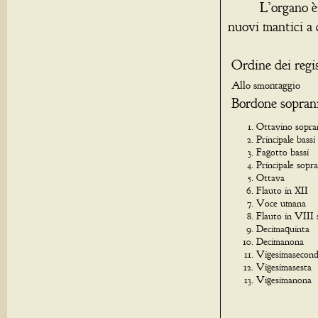
L’organo è ali
nuovi mantici a 
Ordine dei regist
Allo smontag
Bordone sopran
Ottavino sopra
Principale b
Fagotto bas
Principale sopra
Ottav
Flauto in
Voce umana
Flauto in V
Decimaqui
Decimano
Vigesimase
Vigesimas
Vigesiman