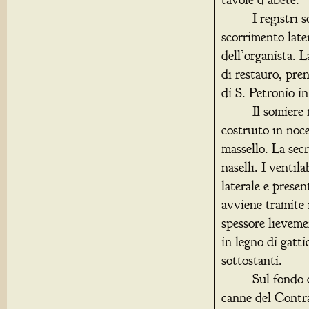
I registri sono
scorrimento late
dell’organista. L
di restauro, pre
di S. Petronio i
Il somiere magg
costruito in noce
massello. La sec
naselli. I ventil
laterale e presen
avviene tramite 
spessore li
in legno di gatt
sottostanti.
Sul fondo dell
canne del Contra