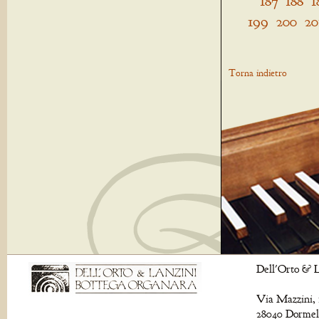
187
188
1
199
200
20
Torna indietro
Dell'Orto & L
Via Mazzini, 
28040 Dormell