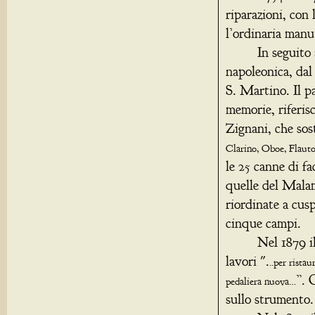
riparazioni, con
l’ordinaria manu
In seguito all
napoleonica, dal 
S. Martino. Il p
memorie, riferisc
Zignani, che sost
Clarino, Oboe, Flaut
le 25 canne di f
quelle del Malam
riordinate a cus
cinque campi.
Nel 1879 il pi
lavori ".
..per rista
”. 
pedaliera nuova…
sullo strumento.