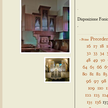
.
Disposizione Foni
-
Preceden
« Primo
16
17
18
32
33
34
48
49
50
64
65
66
6
80
81
82
83
96
97
98
109
110
1
122
123
12
135
136
13