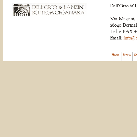
Dell'Orto & L
Via Mazzini, 
28040 Dormell
Tel. e FAX +
Email:
info@de
Home
Storia
S