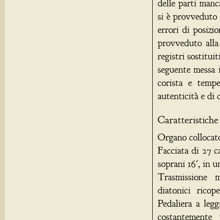
delle parti manca
si è provveduto 
errori di posizi
provveduto alla
registri sostitui
seguente messa 
corista e temp
autenticità e di
Caratteristiche 
Organo collocato 
Facciata di 27 c
soprani 16', in 
Trasmissione m
diatonici ricop
Pedaliera a leg
costantemente u