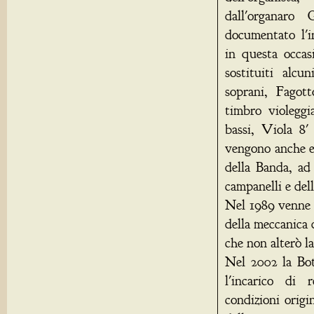
dall'organar
documentato l'i
in questa occas
sostituiti alcu
soprani, Fagot
timbro violeggi
bassi, Viola 8'
vengono anche el
della Banda, ad 
campanelli e del
Nel 1989 venne e
della meccanica 
che non alterò l
Nel 2002 la Bot
l'incarico di 
condizioni origi