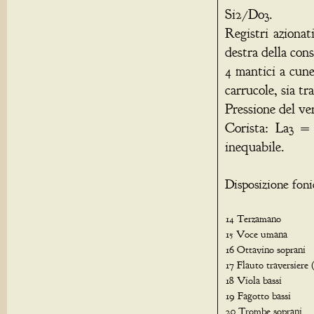
Si2/Do3.
Registri aziona
destra della cons
4 mantici a cune
carrucole, sia tr
Pressione del v
Corista: La3 =
inequabile.
Disposizione foni
14 Terzamano
15 Voce umana
16 Ottavino soprani
17 Flauto traversiere 
18 Viola bassi
19 Fagotto bassi
20 Trombe soprani