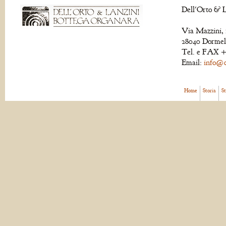
Dell'Orto & L
Via Mazzini, 
28040 Dormell
Tel. e FAX +
Email:
info@de
Home
Storia
S