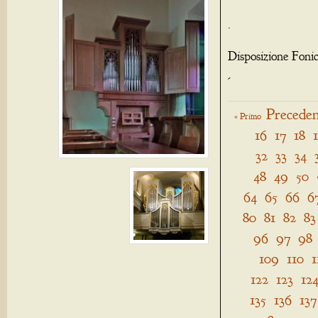
.
Disposizione Foni
-
Preceden
« Primo
16
17
18
32
33
34
48
49
50
64
65
66
6
80
81
82
83
96
97
98
109
110
1
122
123
12
135
136
137