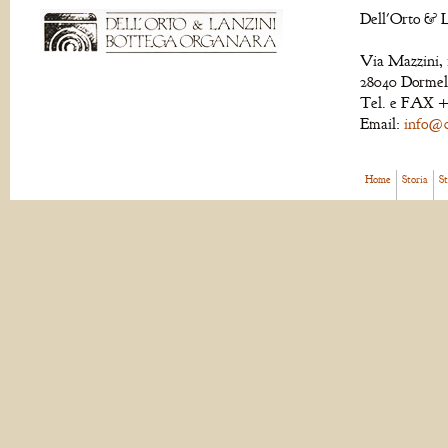
Dell'Orto & L
Via Mazzini, 
28040 Dormell
Tel. e FAX +
Email:
info@de
Home
Storia
S