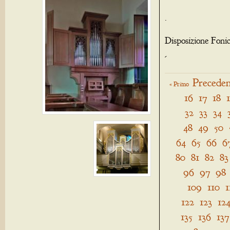
.
Disposizione Foni
-
Preceden
« Primo
16
17
18
32
33
34
48
49
50
64
65
66
6
80
81
82
83
96
97
98
109
110
1
122
123
12
135
136
137