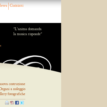
ews
Contatti
"L'anima domanda
la musica risponde"
nuova costruzione
Organi a noleggio
llery fotografiche