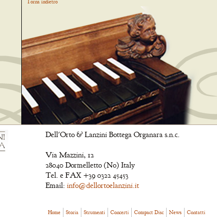
Torna indietro
Dell'Orto & Lanzini Bottega Organara s.n.c.
Via Mazzini, 12
28040 Dormelletto (No) Italy
Tel. e FAX +39 0322 45453
Email:
info@dellortoelanzini.it
Home
Storia
Strumenti
Concerti
Compact Disc
News
Contatti