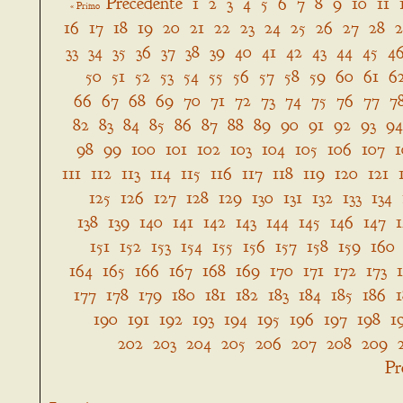
Precedente
1
2
3
4
5
6
7
8
9
10
11
« Primo
16
17
18
19
20
21
22
23
24
25
26
27
28
33
34
35
36
37
38
39
40
41
42
43
44
45
4
50
51
52
53
54
55
56
57
58
59
60
61
6
66
67
68
69
70
71
72
73
74
75
76
77
7
82
83
84
85
86
87
88
89
90
91
92
93
94
98
99
100
101
102
103
104
105
106
107
1
111
112
113
114
115
116
117
118
119
120
121
125
126
127
128
129
130
131
132
133
134
138
139
140
141
142
143
144
145
146
147
151
152
153
154
155
156
157
158
159
160
164
165
166
167
168
169
170
171
172
173
177
178
179
180
181
182
183
184
185
186
190
191
192
193
194
195
196
197
198
1
202
203
204
205
206
207
208
209
Pr