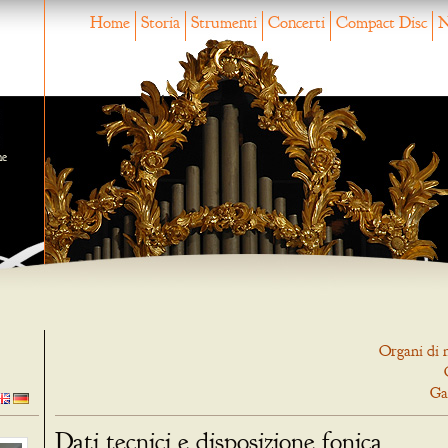
Home
Storia
Strumenti
Concerti
Compact Disc
N
ne
Organi di 
Ga
Dati tecnici e disposizione fonica