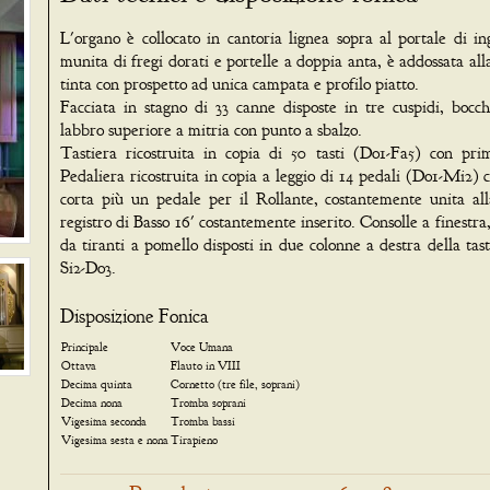
L'organo è collocato in cantoria lignea sopra al portale di in
munita di fregi dorati e portelle a doppia anta, è addossata all
tinta con prospetto ad unica campata e profilo piatto.
Facciata in stagno di 33 canne disposte in tre cuspidi, bocch
labbro superiore a mitria con punto a sbalzo.
Tastiera ricostruita in copia di 50 tasti (Do1-Fa5) con pri
Pedaliera ricostruita in copia a leggio di 14 pedali (Do1-Mi2)
corta più un pedale per il Rollante, costantemente unita all
registro di Basso 16' costantemente inserito. Consolle a finestra,
da tiranti a pomello disposti in due colonne a destra della tas
Si2-Do3.
Disposizione Fonica
Principale
Voce Umana
Ottava
Flauto in VIII
Decima quinta
Cornetto (tre file, soprani)
Decima nona
Tromba soprani
Vigesima seconda
Tromba bassi
Vigesima sesta e nona
Tirapieno