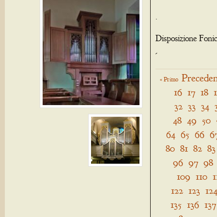
.
Disposizione Foni
-
Preceden
« Primo
16
17
18
32
33
34
48
49
50
64
65
66
6
80
81
82
83
96
97
98
109
110
1
122
123
12
135
136
137