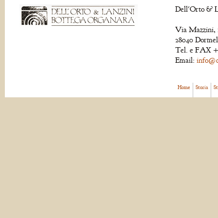
Dell'Orto & L
Via Mazzini, 
28040 Dormell
Tel. e FAX +
Email:
info@de
Home
Storia
S