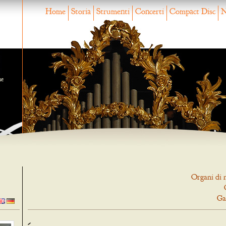
Home
Storia
Strumenti
Concerti
Compact Disc
N
ne
Organi di 
Ga
-