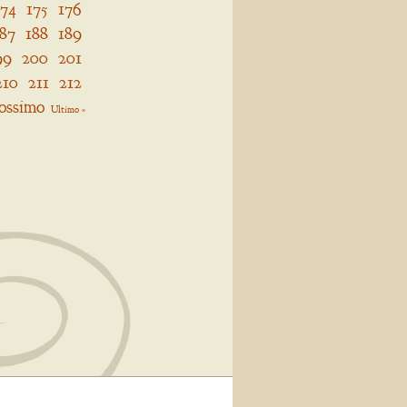
174
175
176
187
188
189
99
200
201
210
211
212
ossimo
Ultimo »