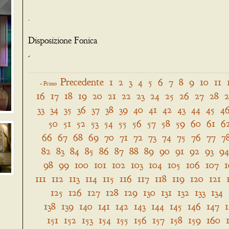
.
Disposizione Fonica
-
Precedente
1
2
3
4
5
6
7
8
9
10
11
« Primo
16
17
18
19
20
21
22
23
24
25
26
27
28
33
34
35
36
37
38
39
40
41
42
43
44
45
4
50
51
52
53
54
55
56
57
58
59
60
61
6
66
67
68
69
70
71
72
73
74
75
76
77
7
82
83
84
85
86
87
88
89
90
91
92
93
94
98
99
100
101
102
103
104
105
106
107
1
111
112
113
114
115
116
117
118
119
120
121
125
126
127
128
129
130
131
132
133
134
138
139
140
141
142
143
144
145
146
147
151
152
153
154
155
156
157
158
159
160