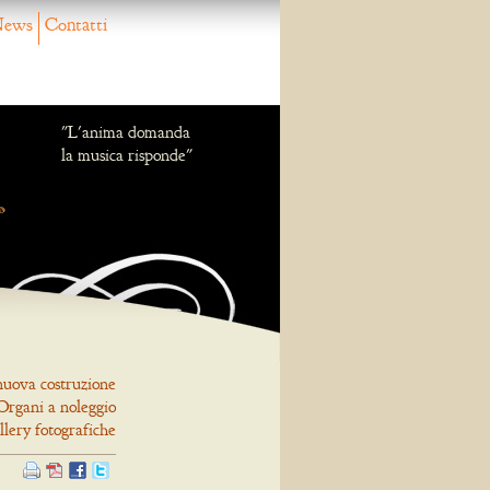
ews
Contatti
"L'anima domanda
la musica risponde"
nuova costruzione
Organi a noleggio
llery fotografiche