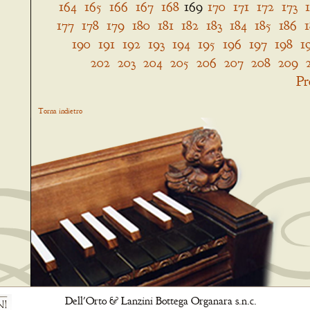
164
165
166
167
168
169
170
171
172
173
177
178
179
180
181
182
183
184
185
186
190
191
192
193
194
195
196
197
198
1
202
203
204
205
206
207
208
209
Pr
Torna indietro
Dell'Orto & Lanzini Bottega Organara s.n.c.