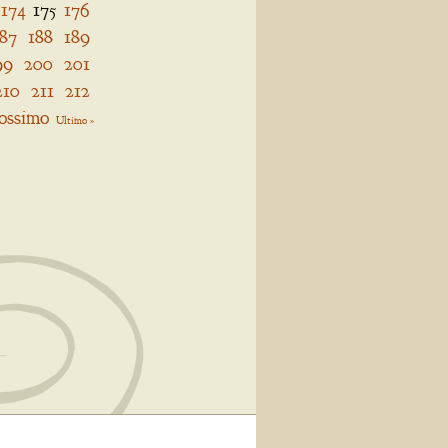
174
175
176
187
188
189
99
200
201
210
211
212
ossimo
Ultimo »