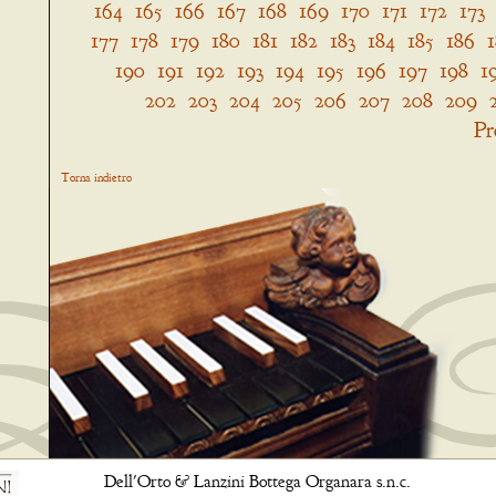
164
165
166
167
168
169
170
171
172
173
177
178
179
180
181
182
183
184
185
186
190
191
192
193
194
195
196
197
198
1
202
203
204
205
206
207
208
209
Pr
Torna indietro
Dell'Orto & Lanzini Bottega Organara s.n.c.