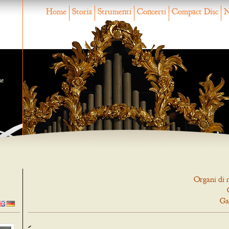
Home
Storia
Strumenti
Concerti
Compact Disc
N
ne
Organi di 
Ga
-