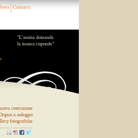
ews
Contatti
"L'anima domanda
la musica risponde"
nuova costruzione
Organi a noleggio
llery fotografiche