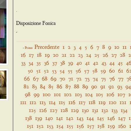
.
Disposizione Fonica
-
Precedente
1
2
3
4
5
6
7
8
9
10
11
« Primo
16
17
18
19
20
21
22
23
24
25
26
27
28
33
34
35
36
37
38
39
40
41
42
43
44
45
4
50
51
52
53
54
55
56
57
58
59
60
61
6
66
67
68
69
70
71
72
73
74
75
76
77
7
82
83
84
85
86
87
88
89
90
91
92
93
94
98
99
100
101
102
103
104
105
106
107
1
111
112
113
114
115
116
117
118
119
120
121
125
126
127
128
129
130
131
132
133
134
138
139
140
141
142
143
144
145
146
147
151
152
153
154
155
156
157
158
159
160