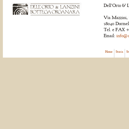
Dell'Orto & L
Via Mazzini, 
28040 Dormell
Tel. e FAX +
Email:
info@de
Home
Storia
S