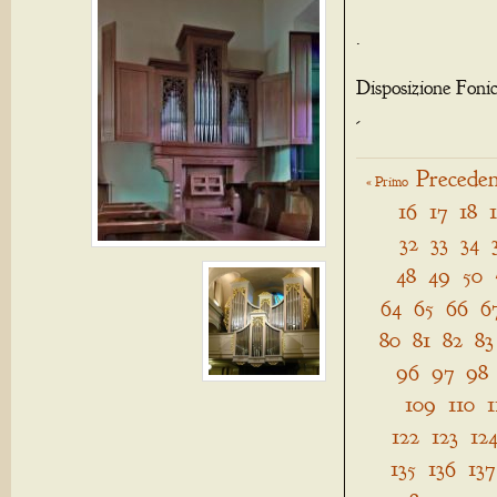
.
Disposizione Foni
-
Preceden
« Primo
16
17
18
32
33
34
48
49
50
64
65
66
6
80
81
82
83
96
97
98
109
110
1
122
123
12
135
136
137