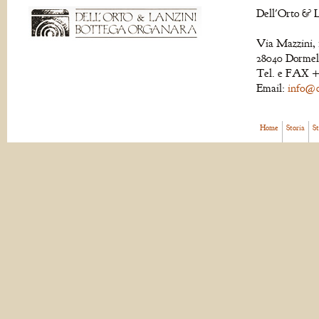
Dell'Orto & L
Via Mazzini, 
28040 Dormell
Tel. e FAX +
Email:
info@de
Home
Storia
S