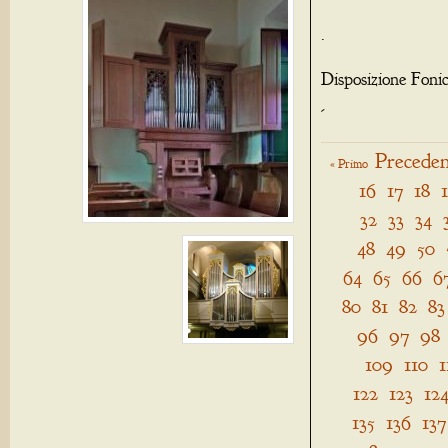
.
Disposizione Foni
-
Preceden
« Primo
16
17
18
32
33
34
48
49
50
64
65
66
6
80
81
82
83
96
97
98
109
110
1
122
123
12
135
136
137