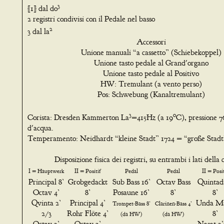
3
[1] dal do
2 registri condivisi con il Pedale nel basso
2
3 dal la
Accessori
Unione manuali “a cassetto” (Schiebekoppel)
Unione tasto pedale al Grand'organo
Unione tasto pedale al Positivo
HW: Tremulant (a vento perso)
Pos: Schwebung (Kanaltremulant)
3
o
Corista: Dresden Kammerton La
=415Hz (a 19
C), pressione 
d'acqua.
Temperamento: Neidhardt “kleine Stadt” 1724 = “große Stadt
Disposizione fisica dei registri, su entrambi i lati della 
I = Hauptwerk
II = Positif
Pedal
Pedal
II = Posi
Principal 8’
Grobgedackt
Sub Bass 16’
Octav Bass
Quintad
Octav 4’
8’
Posaune 16’
8’
8’
Qvinta 2’
Principal 4’
Unda Ma
Trompet-Bass 8’
Clarinen-Bass 4’
2/3
Rohr Flöte 4’
8’
(da HW)
(da HW)