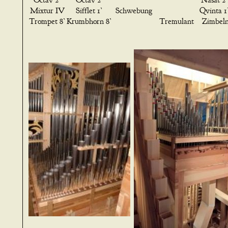
Octav 2’
Octav 2’
Nasat 2’
Mixtur IV
Sifflet 1’
Schwebung
Qvinta 1
Trompet 8’
Krumbhorn 8’
Tremulant
Zimbeln