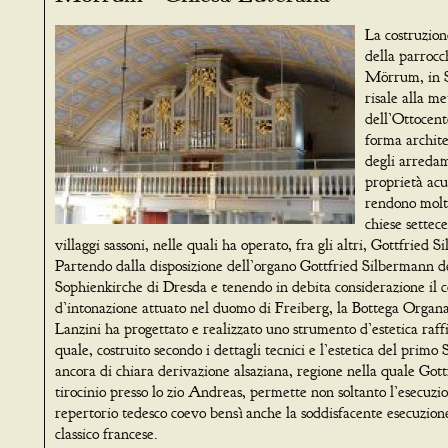
La costruzion
della parrocc
Mörrum, in S
risale alla me
dell’Ottocent
forma architet
degli arredam
proprietà acu
rendono molto
chiese settec
villaggi sassoni, nelle quali ha operato, fra gli altri, Gottfried 
Partendo dalla disposizione dell’organo Gottfried Silbermann d
Sophienkirche di Dresda e tenendo in debita considerazione il 
d’intonazione attuato nel duomo di Freiberg, la Bottega Organ
Lanzini ha progettato e realizzato uno strumento d’estetica raffi
quale, costruito secondo i dettagli tecnici e l’estetica del primo
ancora di chiara derivazione alsaziana, regione nella quale Gottf
tirocinio presso lo zio Andreas, permette non soltanto l’esecuzi
repertorio tedesco coevo bensì anche la soddisfacente esecuzion
classico francese.