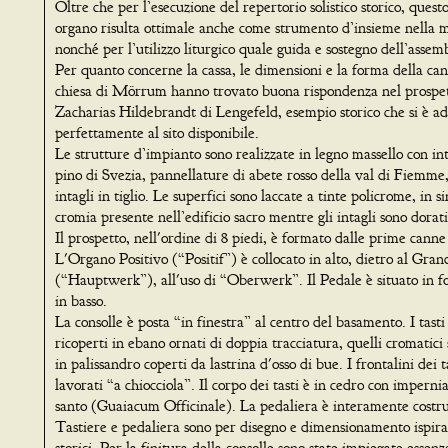
Oltre che per l’esecuzione del repertorio solistico storico, quest
organo risulta ottimale anche come strumento d’insieme nella m
nonché per l’utilizzo liturgico quale guida e sostegno dell’assem
Per quanto concerne la cassa, le dimensioni e la forma della can
chiesa di Mörrum hanno trovato buona rispondenza nel prospet
Zacharias Hildebrandt di Lengefeld, esempio storico che si è ad
perfettamente al sito disponibile.
Le strutture d’impianto sono realizzate in legno massello con int
pino di Svezia, pannellature di abete rosso della val di Fiemm
intagli in tiglio. Le superfici sono laccate a tinte policrome, in s
cromia presente nell’edificio sacro mentre gli intagli sono dorati
Il prospetto, nell'ordine di 8 piedi, è formato dalle prime canne
L'Organo Positivo (“Positif”) è collocato in alto, dietro al Gra
(“Hauptwerk”), all'uso di “Oberwerk”. Il Pedale è situato in f
in basso.
La consolle è posta “in finestra” al centro del basamento. I tasti
ricoperti in ebano ornati di doppia tracciatura, quelli cromatici 
in palissandro coperti da lastrina d'osso di bue. I frontalini dei t
lavorati “a chiocciola”. Il corpo dei tasti è in cedro con imperni
santo (Guaiacum Officinale). La pedaliera è interamente costru
Tastiere e pedaliera sono per disegno e dimensionamento ispira
storici. Per la finitura della consolle sono state impiegate essen