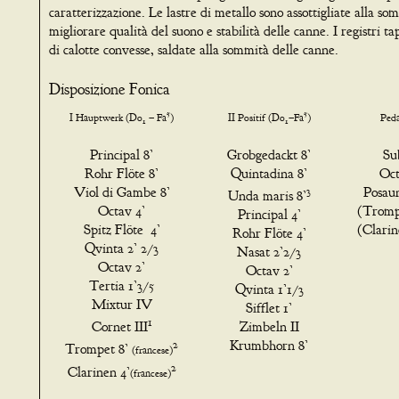
caratterizzazione. Le lastre di metallo sono assottigliate alla so
migliorare qualità del suono e stabilità delle canne. I registri ta
di calotte convesse, saldate alla sommità delle canne.
Disposizione Fonica
5
5
I Hauptwerk
(Do
– Fa
)
II Positif
(Do
–Fa
)
Ped
1
1
Principal 8’
Grobgedackt 8’
Su
Rohr Flöte 8’
Quintadina 8’
Oct
Viol di Gambe 8’
3
Posau
Unda maris 8’
Octav 4’
(Tromp
Principal 4’
Spitz Flöte 4’
(Clari
Rohr Flöte 4’
Qvinta 2’ 2/3
Nasat 2’2/3
Octav 2’
Octav 2’
Tertia 1’3/5
Qvinta 1’1/3
Mixtur IV
Sifflet 1’
1
Cornet III
Zimbeln II
2
Krumbhorn 8’
Trompet 8’
(
francese)
2
Clarinen 4’
(
francese)