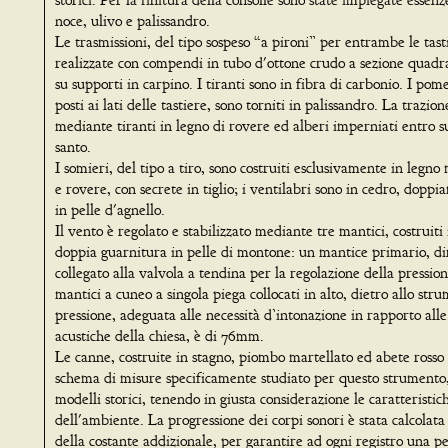
noce, ulivo e palissandro.
Le trasmissioni, del tipo sospeso “a pironi” per entrambe le tast
realizzate con compendi in tubo d'ottone crudo a sezione quadr
su supporti in carpino. I tiranti sono in fibra di carbonio. I pomel
posti ai lati delle tastiere, sono torniti in palissandro. La trazio
mediante tiranti in legno di rovere ed alberi imperniati entro s
santo.
I somieri, del tipo a tiro, sono costruiti esclusivamente in legno
e rovere, con secrete in tiglio; i ventilabri sono in cedro, dopp
in pelle d'agnello.
Il vento è regolato e stabilizzato mediante tre mantici, costruiti
doppia guarnitura in pelle di montone: un mantice primario, d
collegato alla valvola a tendina per la regolazione della pression
mantici a cuneo a singola piega collocati in alto, dietro allo str
pressione, adeguata alle necessità d’intonazione in rapporto all
acustiche della chiesa, è di 76mm.
Le canne, costruite in stagno, piombo martellato ed abete ross
schema di misure specificamente studiato per questo strumento, 
modelli storici, tenendo in giusta considerazione le caratteristic
dell'ambiente. La progressione dei corpi sonori è stata calcolata
della costante addizionale, per garantire ad ogni registro una pe