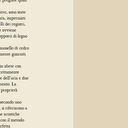
iere, sono state
ata, imperniati
li dei registri,
ne avviene
upporti di legno
 massello di cedro
iamente guarniti
 in abete con
irettamente
e dell'aria e due
umento. La
e proprietà
o secondo uno
si riferiscono a
he acustiche
 con il metodo
rfetta