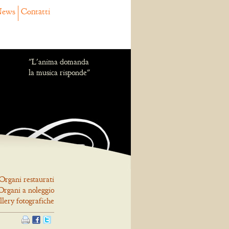
ews
Contatti
"L'anima domanda
la musica risponde"
Organi restaurati
Organi a noleggio
llery fotografiche