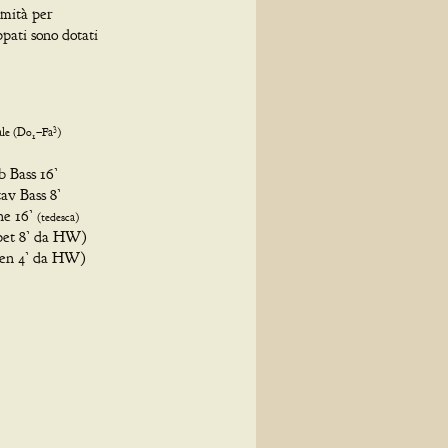
mmità per
ppati sono dotati
3
ale
(Do
–Fa
)
1
b Bass 16’
av Bass 8’
ne 16’
(
tedesca)
et 8’ da HW)
nen 4’ da HW)