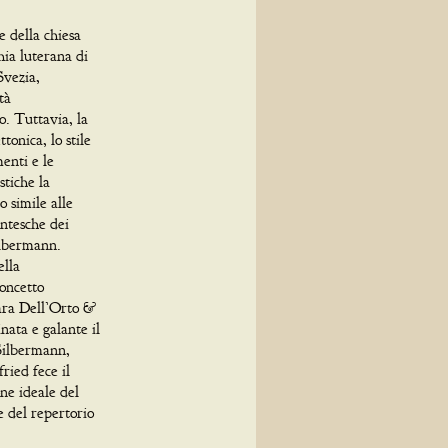
e della chiesa
hia luterana di
vezia,
tà
o. Tuttavia, la
tonica, lo stile
enti e le
stiche la
 simile alle
entesche dei
Silbermann.
ella
concetto
ara Dell’Orto &
nata e galante il
 Silbermann,
ried fece il
one ideale del
e del repertorio