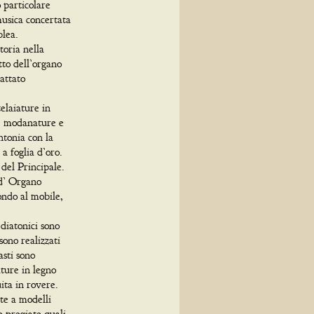
o particolare
usica concertata
blea.
toria nella
to dell’organo
attato
elaiature in
e, modanature e
intonia con la
 a foglia d’oro.
 del Principale.
nd’ Organo
ondo al mobile,
 diatonici sono
sono realizzati
asti sono
ature in legno
ita in rovere.
te a modelli
ze pregiate quali