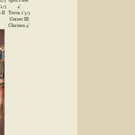
2/3
Spitz Flöte
’1/3
4’
 II
Tertia 1’3/5
Cornet III
Clarinen 4’