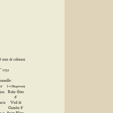
76 mm di colonna
” 1732
consolle:
tif
I = Hauptwerk
ina
Rohr flöte
8’
ris
Viol di
Gambe 8’