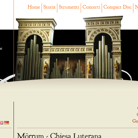
Home
Storia
Strumenti
Concerti
Compact Disc
N
ne
Ga
Mörrum - Chiesa Luterana