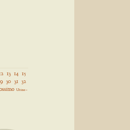
12
13
14
15
29
30
31
32
ossimo
Ultimo »