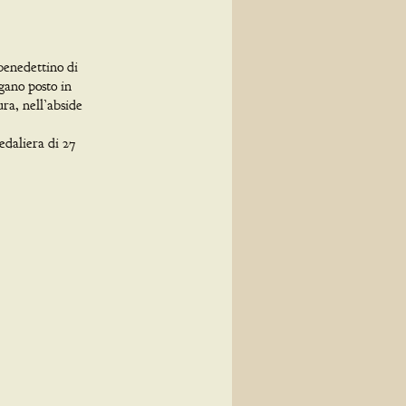
benedettino di
gano posto in
ura, nell’abside
edaliera di 27