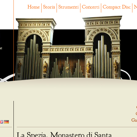
Home
Storia
Strumenti
Concerti
Compact Disc
N
ne
Ga
La Spezia, Monastero di Santa