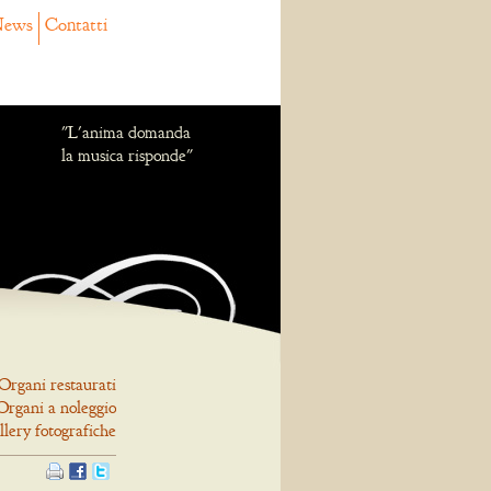
ews
Contatti
"L'anima domanda
la musica risponde"
Organi restaurati
Organi a noleggio
llery fotografiche