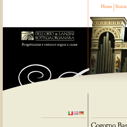
Home
Storia
Progettazione e restauro organi a canne
Cogorno Basi