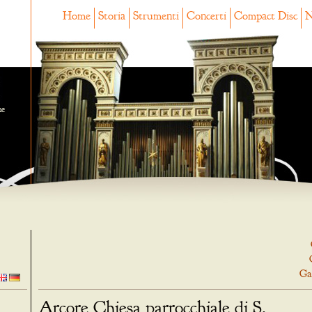
Home
Storia
Strumenti
Concerti
Compact Disc
N
ne
Ga
Arcore Chiesa parrocchiale di S.