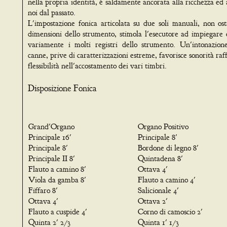
nella propria identità, è saldamente ancorata alla ricchezza ed a
noi dal passato.
L'impostazione fonica articolata su due soli manuali, non ost
dimensioni dello strumento, stimola l'esecutore ad impiegare 
variamente i molti registri dello strumento. Un'intonazion
canne, prive di caratterizzazioni estreme, favorisce sonorità raf
flessibilità nell'accostamento dei vari timbri.
Disposizione Fonica
Grand'Organo
Organo Positivo
Principale 16'
Principale 8'
Principale 8'
Bordone di legno 8'
Principale II 8'
Quintadena 8'
Flauto a camino 8'
Ottava 4'
Viola da gamba 8'
Flauto a camino 4'
Fiffaro 8'
Salicionale 4'
Ottava 4'
Ottava 2'
Flauto a cuspide 4'
Corno di camoscio 2'
Quinta 2' 2/3
Quinta 1' 1/3