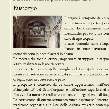
Eustorgio
L'organo è composto da 40 reg
su due manuali e pedale per 
canne. Le trasmissioni son
meccaniche per tutto lo strum
sono di tipo sospeso.
I tasti diatonici sono ricop
fronte in noce lavorato a
cromatici sono in noce placcati in ebano.
Le meccaniche sono di ottone, imperniate su supporti in carpin
a tiro, realizzati in legno di rovere.
Le canne dei registri della famiglia del Principale sono i
mentre i Flauti sono in parte al 30% ed in parte in piombo mar
di legno sono in abete rosso e pero.
Il prospetto è costituito da 92 canne appartenenti, nell'ord
Principale 16' del Grand'organo, e nell'ordine superiore al P
Positivo: La mostra è realizzata con lastre in lega al 92% di Sta
La costruzione di questo strumento vuole esprimere l'intento 
tradizione organaria alla luce della cultura musicale contem