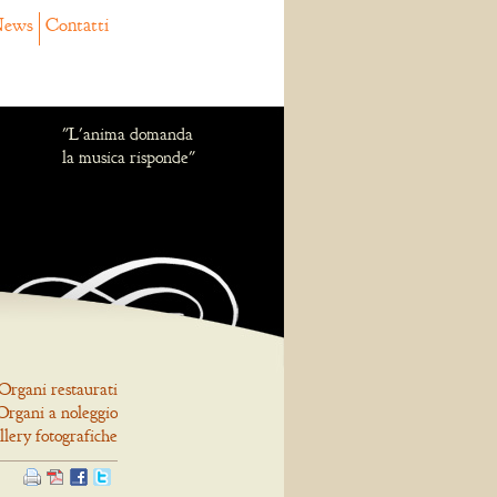
ews
Contatti
"L'anima domanda
la musica risponde"
Organi restaurati
Organi a noleggio
llery fotografiche