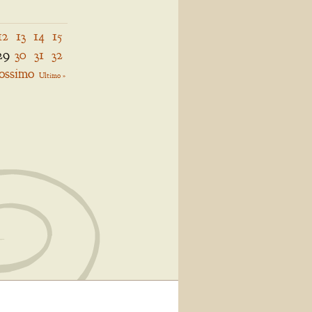
12
13
14
15
29
30
31
32
ossimo
Ultimo »