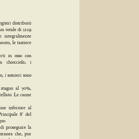
istri distribuiti
un totale di 2129
o integralmente
ento, le tastiere
erti in osso con
 chiocciola; i
o, i somieri sono
n stagno al 70%,
tellato. Le canne
ine inferiore al
rincipale 8' del
gno
di proseguire la
poranea che, pur