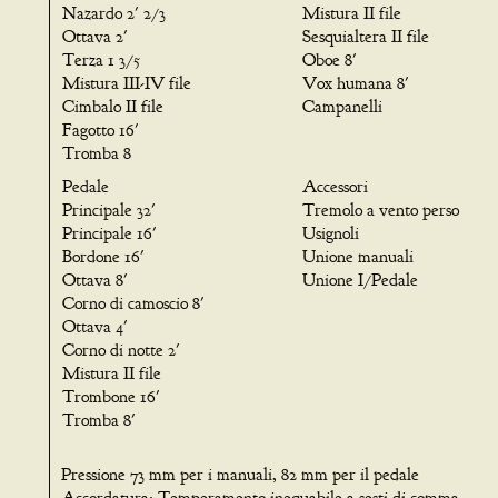
Nazardo 2' 2/3
Mistura II file
Ottava 2'
Sesquialtera II file
Terza 1 3/5
Oboe 8'
Mistura III-IV file
Vox humana 8'
Cimbalo II file
Campanelli
Fagotto 16'
Tromba 8
Pedale
Accessori
Principale 32'
Tremolo a vento perso
Principale 16'
Usignoli
Bordone 16'
Unione manuali
Ottava 8'
Unione I/Pedale
Corno di camoscio 8'
Ottava 4'
Corno di notte 2'
Mistura II file
Trombone 16'
Tromba 8'
Pressione 73 mm per i manuali, 82 mm per il pedale
Accordatura: Temperamento inequabile a sesti di comma.