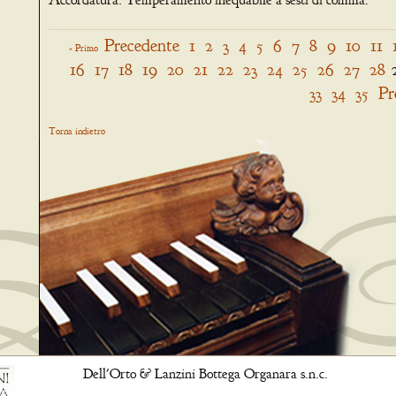
Precedente
1
2
3
4
5
6
7
8
9
10
11
« Primo
16
17
18
19
20
21
22
23
24
25
26
27
28
33
34
35
Pr
Torna indietro
Dell'Orto & Lanzini Bottega Organara s.n.c.