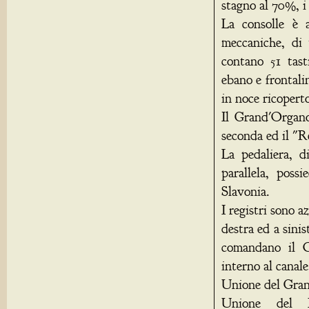
stagno al 70%, i
La consolle è a
meccaniche, di 
contano 51 tast
ebano e frontali
in noce ricoperto
Il Grand'Organo 
seconda ed il "Ré
La pedaliera, d
parallela, poss
Slavonia.
I registri sono a
destra ed a sinis
comandano il C
interno al canale
Unione del Gran
Unione del P