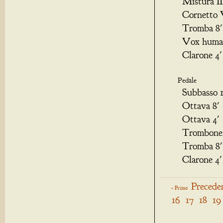
Mist
Cor
Tromba 8'
Vox humana
Clarone 4'
Pedale
Subbasso 
Ottava 8'
Ottava 4'
Trombone 1
Tromba 8'
Clarone 4'
Precede
« Primo
16
17
18
19