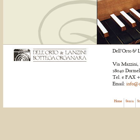
Dell'Orto & L
Via Mazzini, 
28040 Dormell
Tel. e FAX +
Email:
info@de
Home
Storia
S