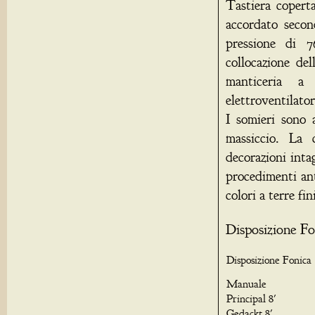
Tastiera copert
accordato seco
pressione di 
collocazione del
manticeria a
elettroventilato
I somieri sono 
massiccio. La
decorazioni intag
procedimenti ant
colori a terre fi
Disposizione Fo
Disposizione Fonica
Manuale
Principal 8'
Gedackt 8'