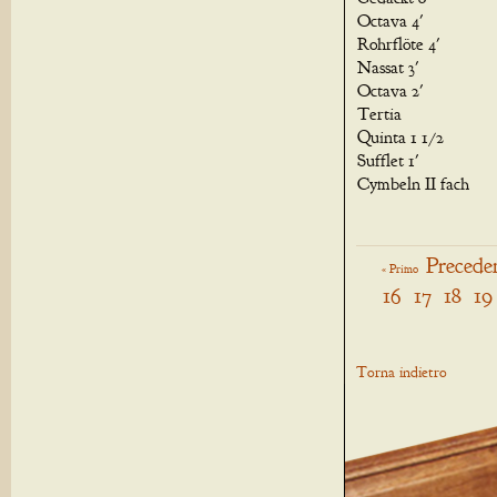
Octava 4'
Rohrflöte 4'
Nassat 3'
Octava 2'
Tertia
Quinta 1 1/2
Sufflet 1'
Cymbeln II fach
Precede
« Primo
16
17
18
19
Torna indietro