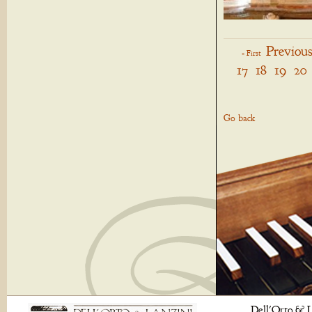
Previou
« First
17
18
19
20
Go back
Dell'Orto & L