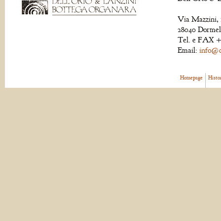
Via Mazzini, 
28040 Dormell
Tel. e FAX +
Email:
info@de
Homepage
Histo