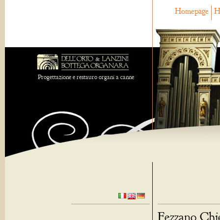
Homepage
H
Progettazione e restauro organi a canne
Fezzano Chie