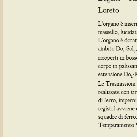
Loreto
L’organo è inseri
massello, lucidat
L’organo è dotato
ambito Do
-Sol
1
5
ricoperti in boss
corpo in palissa
estensione Do
-
1
Le Trasmissioni 
realizzate con ti
di ferro, imperni
registri avviene 
squadre di ferro
Temperamento W