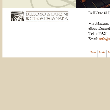
Dell'Orto & L
Via Mazzini, 
28040 Dormell
Tel. e FAX +
Email:
info@de
Home
Storia
S