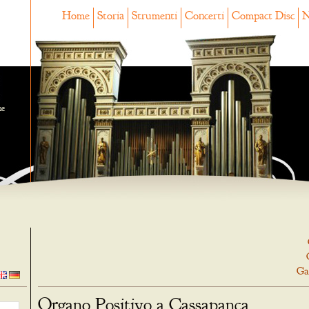
Home
Storia
Strumenti
Concerti
Compact Disc
N
ne
Ga
Organo Positivo a Cassapanca