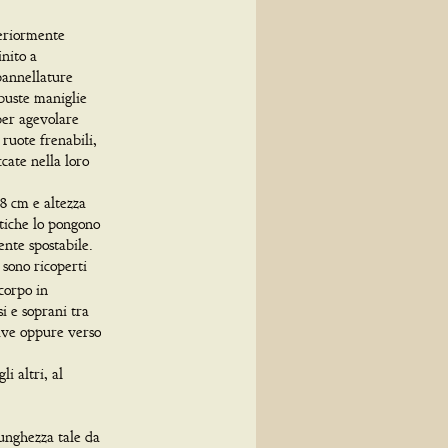
teriormente
inito a
pannellature
obuste maniglie
per agevolare
 ruote frenabili,
cate nella loro
8 cm e altezza
stiche lo pongono
ente spostabile.
i sono ricoperti
 corpo in
si e soprani tra
rave oppure verso
i altri, al
unghezza tale da