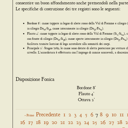
consentire un buon affondamento anche premendoli nella parte
Le specifiche di costruzione dei tre registri sono le seguenti:
Bordone 8’: canne tappate in legno di abete rosso della Val di Fiemme e ciliegio 
in ciliegio Do
-Si
, canne interamente in ciliegio (Do
-Fa
).
25
36
37
54
Flauto 4’: canne tappate in legno di abete rosso della Val di Fiemme (Si
-Si
), 
-1
24
con fronte di ciliegio (Do
-Si
), canne aperte interamente in ciliegio (Do
-Fa
)
25
36
37
54
facilitata tramite lastrine di lega arrotolate alla sommità dei corpi.
Principale 2’: Stagno 70%; le canne sono dotate di aletta posteriore per evitare 
crivello. L’accordatura è effettuata con l’impiego di camice scorrevoli, a discrez
Disposizione Fonica
Bordone 8’
Flauto 4’
Ottava 2’
Precedente
1
2
3
4
5
6
7
8
9
10
11
« Primo
16
17
18
19
20
21
22
23
24
25
26
27
28