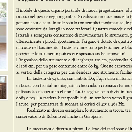
Il mobile di questo organo portatile di nuova progettazione, ul
ridotto nel peso e negli ingombri, è realizzato in noce massello f
gommalacca e cera, in stile sobrio con semplici modanature; le 
sono costituite da intagli in noce traforati. Quattro comode e r
laterali a scomparsa consentono di movimentare lo strumento; 
ulteriormente i piccoli spostamenti, l’organo è dotato di quattro
nascoste nel basamento. Tutte le canne sono perfettamente bloc
posizione: lo strumento può essere spostato anche capovolto!
L’ingombro dello strumento è di larghezza 110 cm, profondità 6
di 108 cm, per un peso contenuto entro 80 kg. Queste caratteri
ai vertici della categoria per che desidera uno strumento facilm
La tastiera di 54 tasti, con ambito Do
-Fa
; i tasti diatonic
1
5
in bosso, con frontalini intagliati a chiocciola, i cromatici hanno
palissandro ricoperto in ebano. Tutti i registri sono divisi in bas
do#3 e re3. La tastiera è trasponibile di un semitono verso il g
l’acuto, per permettere di suonare ai coristi di 415 e 465 Hz.
Realizzato in diversi esemplari, lo strumento si trova, tra gl
conservatorio di Bolzano ed anche in Giappone.
La meccanica è diretta a pironi. Le leve dei tasti sono di l