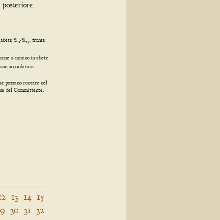
 posteriore.
(abete Si
-Si
, fronte
-1
24
canne a camino in abete
 con accordatura
che possano ruotare nel
ione del Committente.
12
13
14
15
29
30
31
32