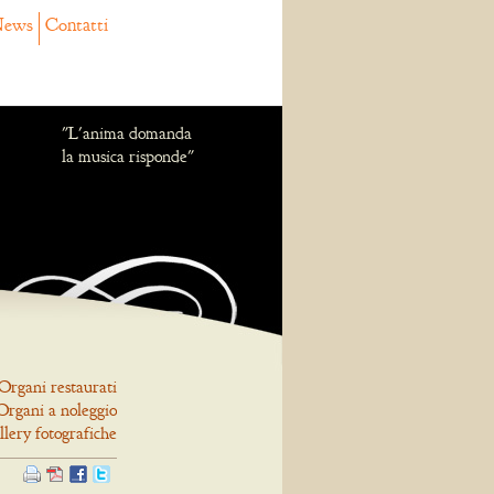
ews
Contatti
"L'anima domanda
la musica risponde"
Organi restaurati
Organi a noleggio
llery fotografiche