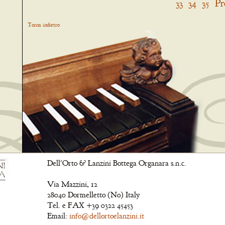
33
34
35
Pr
Torna indietro
Dell'Orto & Lanzini Bottega Organara s.n.c.
Via Mazzini, 12
28040 Dormelletto (No) Italy
Tel. e FAX +39 0322 45453
Email:
info@dellortoelanzini.it