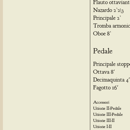
Flauto ottaviant
Nazardo 2’2\3
Principale 2’
Tromba armonic
Oboe 8’
Pedale
Principale stopp
Ottava 8'
Decimaquinta 4'
Fagotto 16'
Accessori
Unione II-Pedale
Unione III-Pedale
Unione III-II
Unione I-II