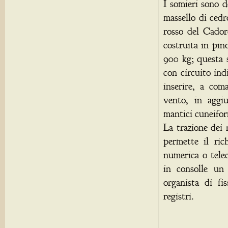
I somieri sono d
massello di cedr
rosso del Cadore
costruita in pin
900 kg; questa s
con circuito ind
inserire, a coma
vento, in aggiu
mantici cuneifor
La trazione dei 
permette il ric
numerica o telec
in consolle un
organista di fi
registri.