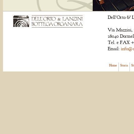
Dell'Orto & L
Via Mazzini, 
28040 Dormell
Tel. e FAX +
Email:
info@de
Home
Storia
S