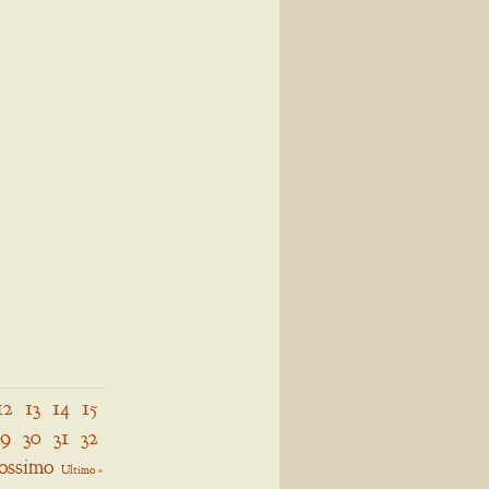
12
13
14
15
29
30
31
32
ossimo
Ultimo »