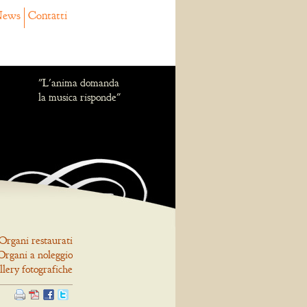
ews
Contatti
"L'anima domanda
la musica risponde"
Organi restaurati
Organi a noleggio
llery fotografiche