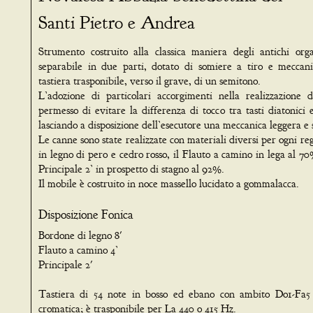
Santi Pietro e Andrea
Strumento costruito alla classica maniera degli antichi orga
separabile in due parti, dotato di somiere a tiro e meccan
tastiera trasponibile, verso il grave, di un semitono.
L’adozione di particolari accorgimenti nella realizzazione d
permesso di evitare la differenza di tocco tra tasti diatonici e
lasciando a disposizione dell’esecutore una meccanica leggera e s
Le canne sono state realizzate con materiali diversi per ogni reg
in legno di pero e cedro rosso, il Flauto a camino in lega al 70
Principale 2’ in prospetto di stagno al 92%.
Il mobile è costruito in noce massello lucidato a gommalacca.
Disposizione Fonica
Bordone di legno 8'
Flauto a camino 4’
Principale 2'
Tastiera di 54 note in bosso ed ebano con ambito Do1-Fa5
cromatica; è trasponibile per La 440 o 415 Hz.