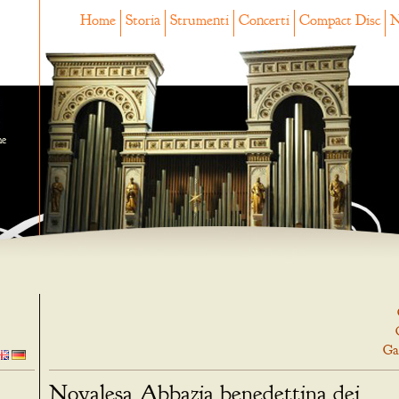
Home
Storia
Strumenti
Concerti
Compact Disc
N
ne
Ga
Novalesa Abbazia benedettina dei