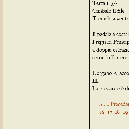
Terza 1' 3/5
Cimbalo II file
Tremolo a vento
Il pedale è cost
I registri Princ
a doppia estrazi
secondo l'intero 
L'organo è acc
III.
La pressione è d
Precede
« Primo
16
17
18
19