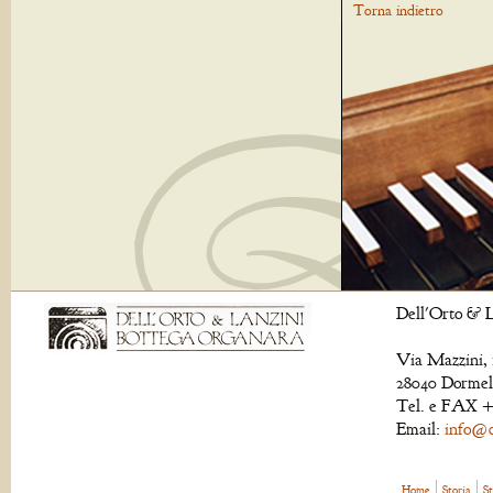
Torna indietro
Dell'Orto & L
Via Mazzini, 
28040 Dormell
Tel. e FAX +
Email:
info@de
Home
Storia
S