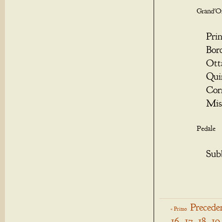
Grand'Organ
Principal
Bordone 
Ottava 4
Quinta 2'
Cornetta 
Mistura I
Pedale 
Subbasso
Unione 
Tr
Precede
« Primo
16
17
18
19