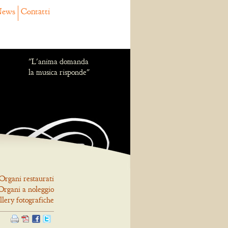
ews
Contatti
"L'anima domanda
la musica risponde"
Organi restaurati
Organi a noleggio
llery fotografiche