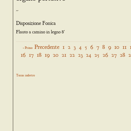
--
Disposizione Fonica
Flauto a camino in legno 8'
Precedente
1
2
3
4
5
6
7
8
9
10
11
« Primo
16
17
18
19
20
21
22
23
24
25
26
27
28
Torna indietro