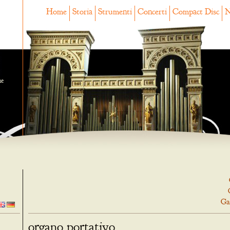
Home
Storia
Strumenti
Concerti
Compact Disc
N
ne
Ga
organo portativo