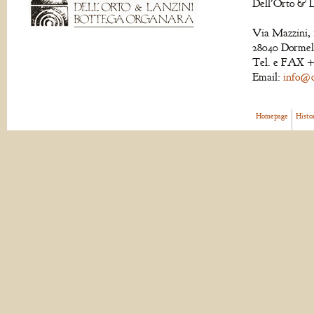
Dell'Orto & L
Via Mazzini, 
28040 Dormell
Tel. e FAX +
Email:
info@de
Homepage
Histo