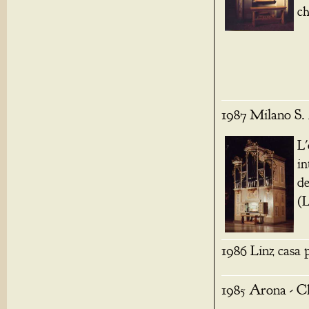
ch
1987 Milano S.
L'
in
d
(L
1986 Linz casa 
1985 Arona - C