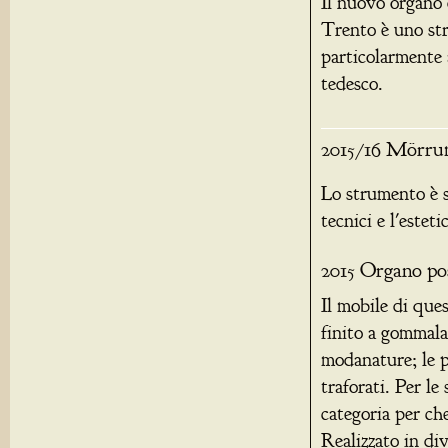
Il nuovo organo 
Trento è uno st
particolarmente 
tedesco.
2015/16 Mörrum
Lo strumento è s
tecnici e l'este
2015 Organo pos
Il mobile di ques
finito a gommalac
modanature; le p
traforati. Per le 
categoria per ch
Realizzato in div