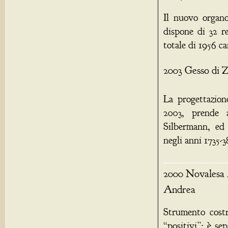
Il nuovo organ
dispone di 32 r
totale di 1956 c
2003 Gesso di 
La progettazion
2003, prende a
Silbermann, ed 
negli anni 1735-3
2000 Novalesa A
Andrea
Strumento costr
“positivi”: è se