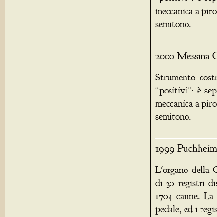
meccanica a piron
semitono.
2000 Messina C
Strumento costr
“positivi”: è se
meccanica a piron
semitono.
1999 Puchheim 
L'organo della 
di 30 registri d
1704 canne. La t
pedale, ed i regi