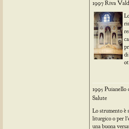
1997 Riva Vald
Lo
ri
re
ca
pr
di
ot
1995 Puianello 
Salute
Lo strumento è 
liturgico o per l
una buona versati