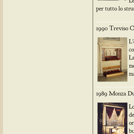
L
per tutto lo stru
1990 Treviso Ch
L'
co
La
mo
m
1989 Monza Du
L
d
o
bu