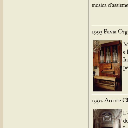
musica d'assieme
1993 Pavia Orga
Mo
e 
In
pe
1992 Arcore Chi
L'
du