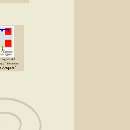
insignita del
ento “Piemonte
za Artigiana”