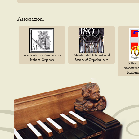
Associazioni
Socio fondatore Associazione
Membro dell’International
Italiana Organari
Society of Organbuilders
Bottera 
riconoscim
Eccellen