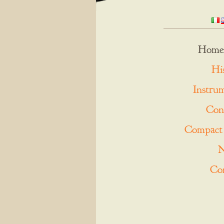
Home
Hi
Instru
Con
Compact 
Co