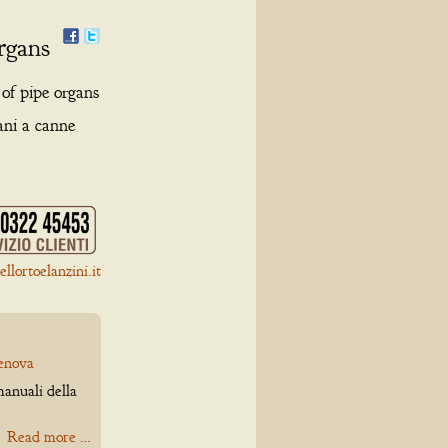
rgans
 of pipe organs
gani a canne
llortoelanzini.it
Genova
manuali della
Read more …