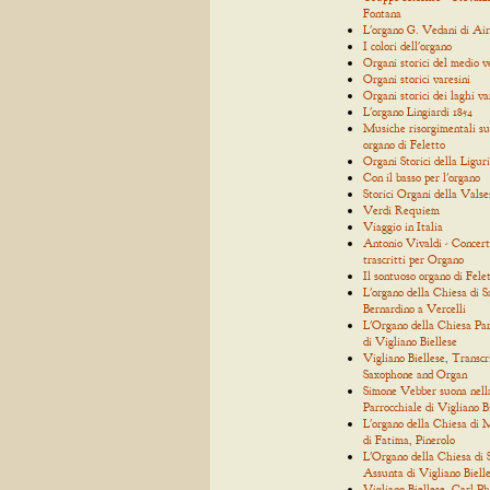
Fontana
L'organo G. Vedani di Air
I colori dell'organo
Organi storici del medio 
Organi storici varesini
Organi storici dei laghi va
L'organo Lingiardi 1854
Musiche risorgimentali su
organo di Feletto
Organi Storici della Ligur
Con il basso per l'organo
Storici Organi della Valse
Verdi Requiem
Viaggio in Italia
Antonio Vivaldi - Concert
trascritti per Organo
Il sontuoso organo di Fele
L'organo della Chiesa di S
Bernardino a Vercelli
L'Organo della Chiesa Par
di Vigliano Biellese
Vigliano Biellese, Transcr
Saxophone and Organ
Simone Vebber suona nell
Parrocchiale di Vigliano B
L'organo della Chiesa di
di Fatima, Pinerolo
L'Organo della Chiesa di
Assunta di Vigliano Biell
Vigliano Biellese, Carl Ph