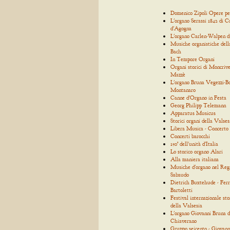
Domenico Zipoli Opere p
L'organo Serassi 1842 di C
d'Agogna
L'organo Carlen-Walpen d
Musiche organistiche dell
Bach
In Tempore Organi
Organi storici di Moncrive
Mazzè
L'organo Bruna Vegezzi-Bo
Montanaro
Canne d'Organo in Festa
Georg Philipp Telemann
Apparatus Musicus
Storici organi della Valses
Libera Musica - Concerto
Concerti barocchi
150° dell'unità d'Italia
Lo storico organo Alari
Alla maniera italiana
Musiche d'organo nel Reg
Sabaudo
Dietrich Buxtehude - Ferr
Bartoletti
Festival internazionale sto
della Valsesia
L'organo Giovanni Bruna d
Chiaverano
Gruppo seicento - Giovann