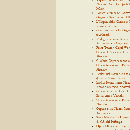
Emanuel Bach: Complete
Music
Antichi Organi del Canav
Organo e Saxofono nel XIX
L'Organo della Chiesa di 
Maria ad Arona
Complete works for Organ
four hands
Dialogo a 4 mani, Chiesa
Parrocchiale di Cavalese
Franz Tunder, Orgel Wer
Chiesa di Madonna di Fat
Pinerolo
Gianluca Cagnani suona n
Chiesa Madonna di Fatim
Pinerolo
I colori del Nord: Chiesa 
di Santa Maria, Arona
Inedita Mozartiana: Chies
Rocco e Martino, Redaval
Chiesa confraternitale di 
Bernardino a Vercelli
Chiesa Madonna di Fatim
Pinerolo
Organo della Chiesa Parro
Borzonasca
Santa Margherita Ligure,
di N.S. del Suffragio
Opera Omnia per Organo, 