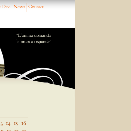
 Disc
News
Contact
"L'anima domanda
la musica risponde"
13
14
15
16
30
31
32
33