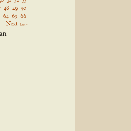
7
48
49
50
64
65
66
Next
Last »
gan