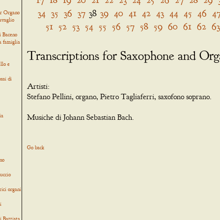
34
35
36
37
38
39
40
41
42
43
44
45
46
4
er Organo
avaglio
51
52
53
54
55
56
57
58
59
60
61
62
63
i Baceno
a famiglia
Transcriptions for Saxophone and Or
llo e
ssi di
Artisti:
Stefano Pellini, organo, Pietro Tagliaferri, saxofono soprano.
ia
Musiche di Johann Sebastian Bach.
Go back
no
uccio
rici organi
i
i Battista