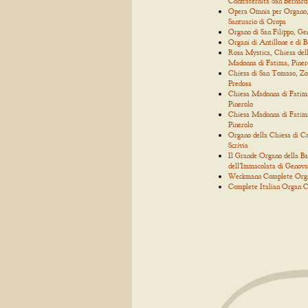
Confraternita San Bernard
Opera Omnia per Organo
Santuario di Oropa
Organo di San Filippo, Ge
Organi di Antillone e di 
Rosa Mystica, Chiesa del
Madonna di Fatima, Piner
Chiesa di San Tomaso, Zo
Predosa
Chiesa Madonna di Fatim
Pinerolo
Chiesa Madonna di Fatim
Pinerolo
Organo della Chiesa di C
Scrivia
Il Grande Organo della Bas
dell'Immacolata di Genova
Weckmann Complete Org
Complete Italian Organ C