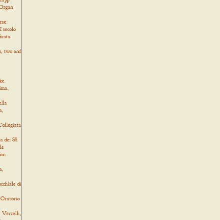
 Organ
ese:
 secolo
Santa
, two and
ke.
ima,
ella
a,
Collegiata
a dei SS.
le
San
a,
cchiale di
 Oratorio
Vercelli,