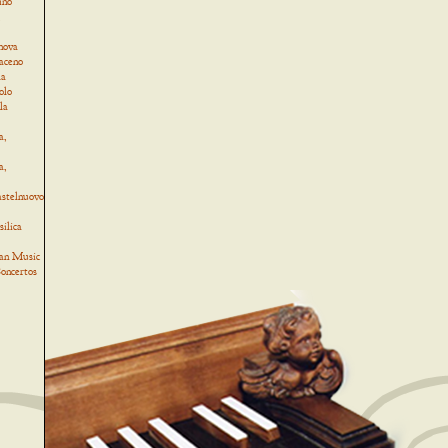
ino
,
nova
Baceno
la
olo
la
a,
a,
astelnuovo
ilica
an Music
oncertos