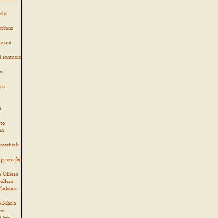
olo
verbano
resini
l sontuoso
ia
sia
i
tto
an
rocchiale
iptions for
a Chiesa
iellese
 Madonna
 S.Maria
ese
ilipp