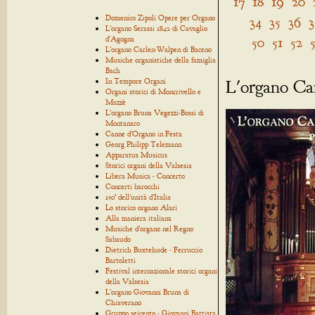
17
18
19
20
Domenico Zipoli Opere per Organo
34
35
36
3
L'organo Serassi 1842 di Cavaglio
50
51
52
d'Agogna
L'organo Carlen-Walpen di Baceno
Musiche organistiche della famiglia
Bach
L'organo Ca
In Tempore Organi
Organi storici di Moncrivello e
Mazzè
L'organo Bruna Vegezzi-Bossi di
Montanaro
Canne d'Organo in Festa
Georg Philipp Telemann
Apparatus Musicus
Storici organi della Valsesia
Libera Musica - Concerto
Concerti barocchi
150° dell'unità d'Italia
Lo storico organo Alari
Alla maniera italiana
Musiche d'organo nel Regno
Sabaudo
Dietrich Buxtehude - Ferruccio
Bartoletti
Festival internazionale storici organi
della Valsesia
L'organo Giovanni Bruna di
Chiaverano
Gruppo seicento - Giovanni Battista