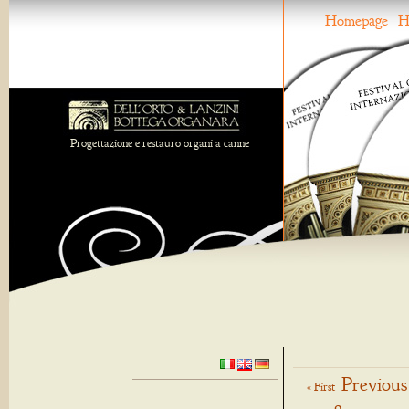
Homepage
H
Progettazione e restauro organi a canne
Previous
« First