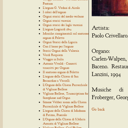
Fontana
L'organo G. Vedani di Airolo
I colori dell'organo
Organi storici del medio verbano
Organi storici varesini
Organi storici dei laghi varesini
Artista:
L'organo Lingiardi 1854
Musiche risorgimentali sul sontuoso
Paolo Crivellaro
organo di Feletto
Organi Storici della Liguria
Con il basso per l'organo
Organo:
Storici Organi della Valsesia
Verdi Requiem
Carlen-Walpen,
Viaggio in Italia
Antonio Vivaldi - Concerti
Baceno. Restau
trascritti per Organo
Il sontuoso organo di Feletto
Lanzini, 1994
L'organo della Chiesa di San
Bernardino a Vercelli
L'Organo della Chiesa Parrocchiale
Musiche di 
di Vigliano Biellese
Vigliano Biellese, Transcriptions for
Froberger, Geor
Saxophone and Organ
Simone Vebber suona nella Chiesa
Parrocchiale di Vigliano Biellese
Go back
L'organo della Chiesa di Madonna
di Fatima, Pinerolo
L'Organo della Chiesa di S.Maria
Assunta di Vigliano Biellese
Vigliano Biellese, Carl Philipp