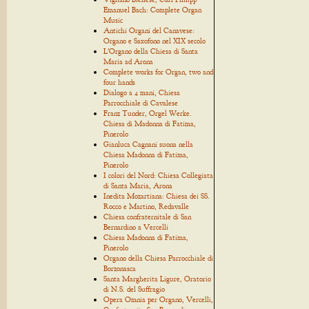
Emanuel Bach: Complete Organ
Music
Antichi Organi del Canavese:
Organo e Saxofono nel XIX secolo
L'Organo della Chiesa di Santa
Maria ad Arona
Complete works for Organ, two and
four hands
Dialogo a 4 mani, Chiesa
Parrocchiale di Cavalese
Franz Tunder, Orgel Werke.
Chiesa di Madonna di Fatima,
Pinerolo
Gianluca Cagnani suona nella
Chiesa Madonna di Fatima,
Pinerolo
I colori del Nord: Chiesa Collegiata
di Santa Maria, Arona
Inedita Mozartiana: Chiesa dei SS.
Rocco e Martino, Redavalle
Chiesa confraternitale di San
Bernardino a Vercelli
Chiesa Madonna di Fatima,
Pinerolo
Organo della Chiesa Parrocchiale di
Borzonasca
Santa Margherita Ligure, Oratorio
di N.S. del Suffragio
Opera Omnia per Organo, Vercelli,