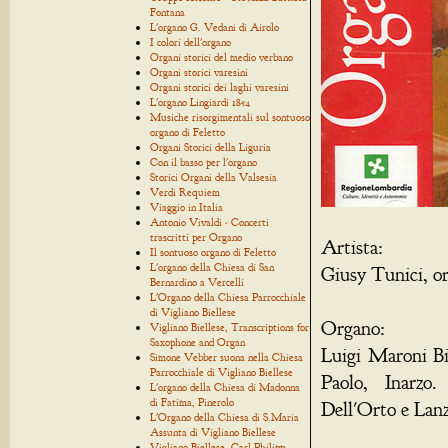
Fontana
L'organo G. Vedani di Airolo
I colori dell'organo
Organi storici del medio verbano
Organi storici varesini
Organi storici dei laghi varesini
L'organo Lingiardi 1854
Musiche risorgimentali sul sontuoso
organo di Feletto
Organi Storici della Liguria
Con il basso per l'organo
Storici Organi della Valsesia
Verdi Requiem
Viaggio in Italia
Antonio Vivaldi - Concerti
trascritti per Organo
Artista:
Il sontuoso organo di Feletto
L'organo della Chiesa di San
Giusy Tunici, o
Bernardino a Vercelli
L'Organo della Chiesa Parrocchiale
di Vigliano Biellese
Organo:
Vigliano Biellese, Transcriptions for
Saxophone and Organ
Luigi Maroni Bir
Simone Vebber suona nella Chiesa
Parrocchiale di Vigliano Biellese
Paolo, Inarzo.
L'organo della Chiesa di Madonna
di Fatima, Pinerolo
Dell'Orto e Lanz
L'Organo della Chiesa di S.Maria
Assunta di Vigliano Biellese
Vigliano Biellese, Carl Philipp