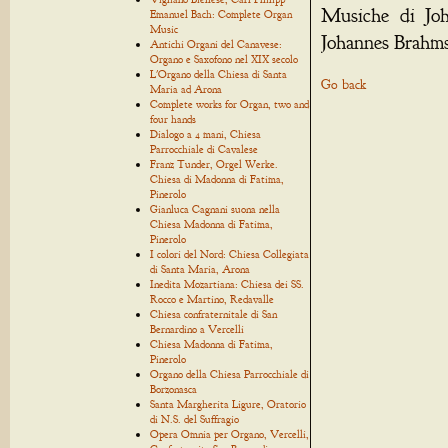
Musiche di Joh
Emanuel Bach: Complete Organ
Music
Johannes Brahms
Antichi Organi del Canavese:
Organo e Saxofono nel XIX secolo
L'Organo della Chiesa di Santa
Go back
Maria ad Arona
Complete works for Organ, two and
four hands
Dialogo a 4 mani, Chiesa
Parrocchiale di Cavalese
Franz Tunder, Orgel Werke.
Chiesa di Madonna di Fatima,
Pinerolo
Gianluca Cagnani suona nella
Chiesa Madonna di Fatima,
Pinerolo
I colori del Nord: Chiesa Collegiata
di Santa Maria, Arona
Inedita Mozartiana: Chiesa dei SS.
Rocco e Martino, Redavalle
Chiesa confraternitale di San
Bernardino a Vercelli
Chiesa Madonna di Fatima,
Pinerolo
Organo della Chiesa Parrocchiale di
Borzonasca
Santa Margherita Ligure, Oratorio
di N.S. del Suffragio
Opera Omnia per Organo, Vercelli,