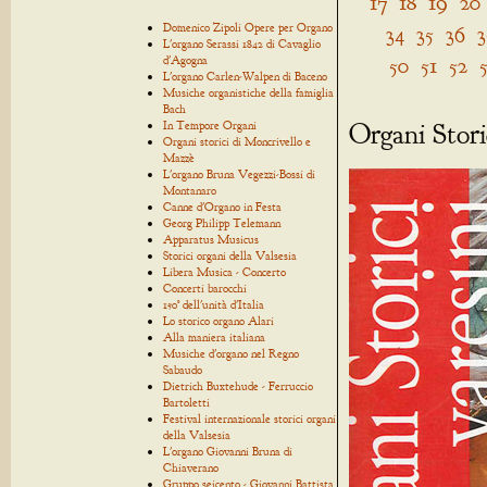
17
18
19
20
Domenico Zipoli Opere per Organo
34
35
36
3
L'organo Serassi 1842 di Cavaglio
50
51
52
d'Agogna
L'organo Carlen-Walpen di Baceno
Musiche organistiche della famiglia
Bach
Organi Stori
In Tempore Organi
Organi storici di Moncrivello e
Mazzè
L'organo Bruna Vegezzi-Bossi di
Montanaro
Canne d'Organo in Festa
Georg Philipp Telemann
Apparatus Musicus
Storici organi della Valsesia
Libera Musica - Concerto
Concerti barocchi
150° dell'unità d'Italia
Lo storico organo Alari
Alla maniera italiana
Musiche d'organo nel Regno
Sabaudo
Dietrich Buxtehude - Ferruccio
Bartoletti
Festival internazionale storici organi
della Valsesia
L'organo Giovanni Bruna di
Chiaverano
Gruppo seicento - Giovanni Battista