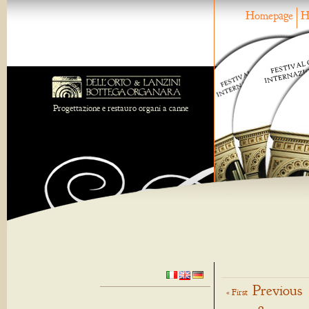
Homepage
H
Progettazione e restauro organi a canne
Previous
« First