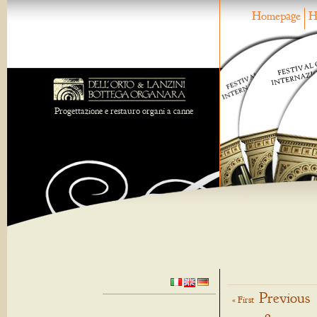
Homepage
H
Progettazione e restauro organi a canne
Previous
« First