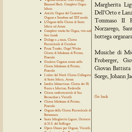
Margherita Lig
Emanuel Bach: Complete Organ
Music
Dell'Orto e Lanz
Antichi Organi del Canavese:
Organo e Saxofono nel XIX secolo
Tommaso II Ro
L'Organo della Chiesa di Santa
Maria ad Arona
Norzarego, San
Complete works for Organ, two and
bottega organar
four hands
Dialogo a 4 mani, Chiesa
Parrocchiale di Cavalese
Franz Tunder, Orgel Werke.
Musiche di Mic
Chiesa di Madonna di Fatima,
Pinerolo
Froberger, Gio
Gianluca Cagnani suona nella
Chiesa Madonna di Fatima,
Giovan Battista
Pinerolo
Sorge, Johann Ja
I colori del Nord: Chiesa Collegiata
di Santa Maria, Arona
Inedita Mozartiana: Chiesa dei SS.
Rocco e Martino, Redavalle
Chiesa confraternitale di San
Go back
Bernardino a Vercelli
Chiesa Madonna di Fatima,
Pinerolo
Organo della Chiesa Parrocchiale di
Borzonasca
Santa Margherita Ligure, Oratorio
di N.S. del Suffragio
Opera Omnia per Organo, Vercelli,