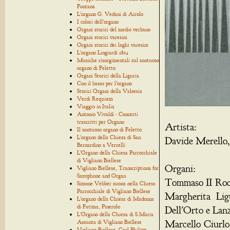
Fontana
L'organo G. Vedani di Airolo
I colori dell'organo
Organi storici del medio verbano
Organi storici varesini
Organi storici dei laghi varesini
L'organo Lingiardi 1854
Musiche risorgimentali sul sontuoso
organo di Feletto
Organi Storici della Liguria
Con il basso per l'organo
Storici Organi della Valsesia
Verdi Requiem
Viaggio in Italia
Antonio Vivaldi - Concerti
trascritti per Organo
Artista:
Il sontuoso organo di Feletto
L'organo della Chiesa di San
Davide Merello,
Bernardino a Vercelli
L'Organo della Chiesa Parrocchiale
di Vigliano Biellese
Organi:
Vigliano Biellese, Transcriptions for
Saxophone and Organ
Tommaso II Rocc
Simone Vebber suona nella Chiesa
Parrocchiale di Vigliano Biellese
Margherita Lig
L'organo della Chiesa di Madonna
di Fatima, Pinerolo
Dell'Orto e Lan
L'Organo della Chiesa di S.Maria
Marcello Ciurlo
Assunta di Vigliano Biellese
Vigliano Biellese, Carl Philipp