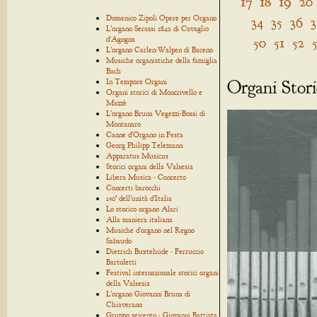
17
18
19
20
Domenico Zipoli Opere per Organo
34
35
36
3
L'organo Serassi 1842 di Cavaglio
50
51
52
d'Agogna
L'organo Carlen-Walpen di Baceno
Musiche organistiche della famiglia
Bach
Organi Stori
In Tempore Organi
Organi storici di Moncrivello e
Mazzè
L'organo Bruna Vegezzi-Bossi di
Montanaro
Canne d'Organo in Festa
Georg Philipp Telemann
Apparatus Musicus
Storici organi della Valsesia
Libera Musica - Concerto
Concerti barocchi
150° dell'unità d'Italia
Lo storico organo Alari
Alla maniera italiana
Musiche d'organo nel Regno
Sabaudo
Dietrich Buxtehude - Ferruccio
Bartoletti
Festival internazionale storici organi
della Valsesia
L'organo Giovanni Bruna di
Chiaverano
Gruppo seicento - Giovanni Battista