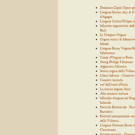
Domenico Zipoli Opere p
L'organo Serassi 1842 di C
d'Agogna
L'organo Carlen-Walpen d
Musiche organistiche dell
Bach
In Tempore Organi
Organi storici di Moncrive
Mazzè
L'organo Bruna Vegezzi-Bo
Montanaro
Canne d'Organo in Festa
Georg Philipp Telemann
Apparatus Musicus
Storici organi della Valses
Libera Musica - Concerto
Concerti barocchi
150° dell'unità d'Italia
Lo storico organo Alari
Alla maniera italiana
Musiche d'organo nel Reg
Sabaudo
Dietrich Buxtehude - Ferr
Bartoletti
Festival internazionale sto
della Valsesia
L'organo Giovanni Bruna d
Chiaverano
Gruppo seicento - Giovann