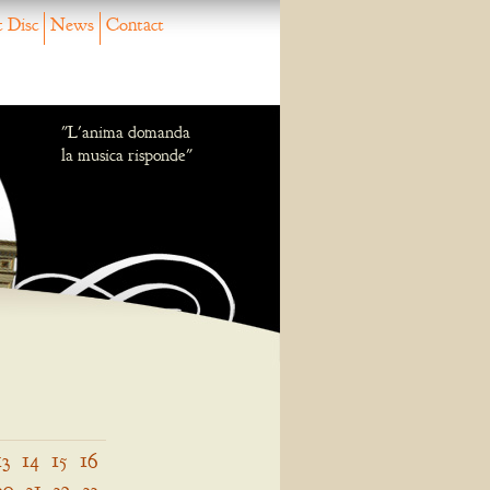
 Disc
News
Contact
"L'anima domanda
la musica risponde"
13
14
15
16
30
31
32
33