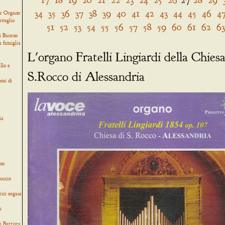
34
35
36
37
38
39
40
41
42
43
44
45
46
4
er Organo
avaglio
51
52
53
54
55
56
57
58
59
60
61
62
63
i Baceno
a famiglia
L'organo Fratelli Lingiardi della Chiesa
llo e
S.Rocco di Alessandria
ssi di
ia
no
uccio
rici organi
i
i Battista