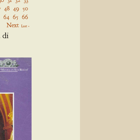
7
48
49
50
64
65
66
Next
Last »
 di