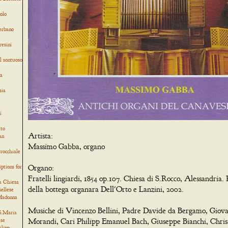
olo
verbano
resini
l sontuoso
ia
sia
i
tto
Artista:
an
Massimo Gabba, organo
rocchiale
iptions for
Organo:
Fratelli lingiardi, 1854 op.107. Chiesa di S.Rocco, Alessandria.
a Chiesa
della bottega organara Dell'Orto e Lanzini, 2002.
iellese
 Madonna
Musiche di Vincenzo Bellini, Padre Davide da Bergamo, Giov
 S.Maria
ese
Morandi, Cari Philipp Emanuel Bach, Giuseppe Bianchi, Chris
ilipp