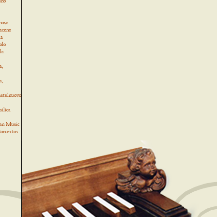
ino
,
nova
Baceno
la
olo
la
a,
a,
astelnuovo
ilica
an Music
oncertos