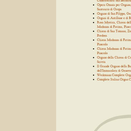
Confraternita San Bernard
Opera Omnia per Organo
Santuario di Oropa
Organo di San Filippo, Ge
Organi di Antillone e di 
Rosa Mystica, Chiesa del
Madonna di Fatima, Piner
Chiesa di San Tomaso, Zo
Predosa
Chiesa Madonna di Fatim
Pinerolo
Chiesa Madonna di Fatim
Pinerolo
Organo della Chiesa di C
Scrivia
Il Grande Organo della Bas
dell'Immacolata di Genova
Weckmann Complete Org
Complete Italian Organ C