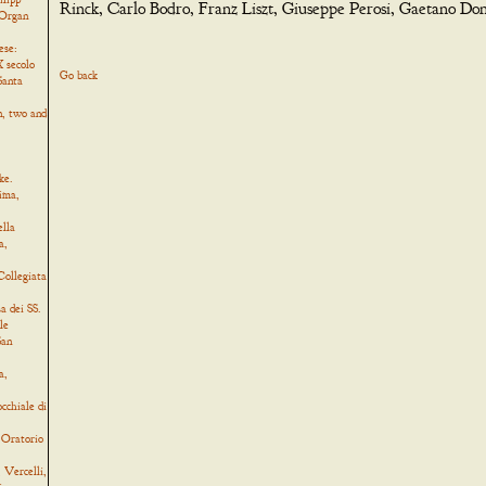
Rinck, Carlo Bodro, Franz Liszt, Giuseppe Perosi, Gaetano Doni
 Organ
ese:
 secolo
Go back
Santa
, two and
ke.
ima,
ella
a,
Collegiata
a dei SS.
le
San
a,
cchiale di
 Oratorio
Vercelli,