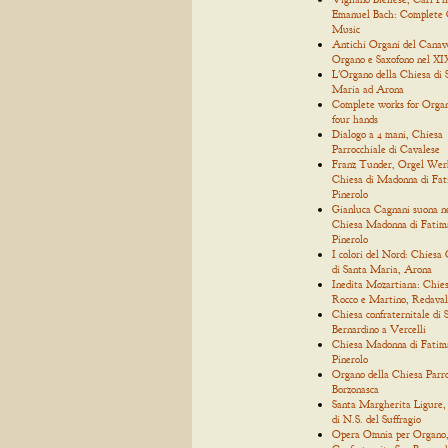
Emanuel Bach: Complete
Music
Antichi Organi del Canav
Organo e Saxofono nel XIX
L'Organo della Chiesa di 
Maria ad Arona
Complete works for Organ
four hands
Dialogo a 4 mani, Chiesa
Parrocchiale di Cavalese
Franz Tunder, Orgel Wer
Chiesa di Madonna di Fat
Pinerolo
Gianluca Cagnani suona n
Chiesa Madonna di Fatim
Pinerolo
I colori del Nord: Chiesa 
di Santa Maria, Arona
Inedita Mozartiana: Chies
Rocco e Martino, Redaval
Chiesa confraternitale di 
Bernardino a Vercelli
Chiesa Madonna di Fatim
Pinerolo
Organo della Chiesa Parro
Borzonasca
Santa Margherita Ligure,
di N.S. del Suffragio
Opera Omnia per Organo, 