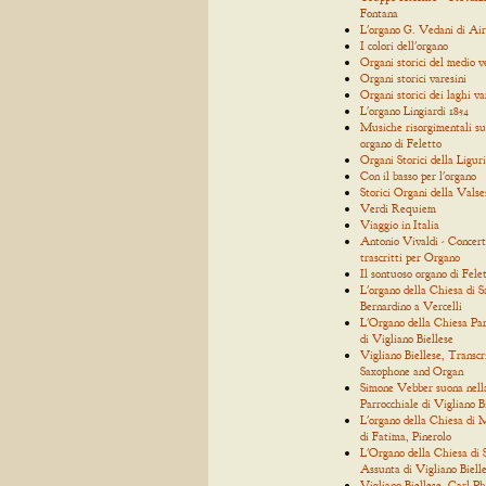
Fontana
L'organo G. Vedani di Air
I colori dell'organo
Organi storici del medio 
Organi storici varesini
Organi storici dei laghi va
L'organo Lingiardi 1854
Musiche risorgimentali su
organo di Feletto
Organi Storici della Ligur
Con il basso per l'organo
Storici Organi della Valse
Verdi Requiem
Viaggio in Italia
Antonio Vivaldi - Concert
trascritti per Organo
Il sontuoso organo di Fele
L'organo della Chiesa di S
Bernardino a Vercelli
L'Organo della Chiesa Par
di Vigliano Biellese
Vigliano Biellese, Transcr
Saxophone and Organ
Simone Vebber suona nell
Parrocchiale di Vigliano B
L'organo della Chiesa di
di Fatima, Pinerolo
L'Organo della Chiesa di
Assunta di Vigliano Biell
Vigliano Biellese, Carl Ph