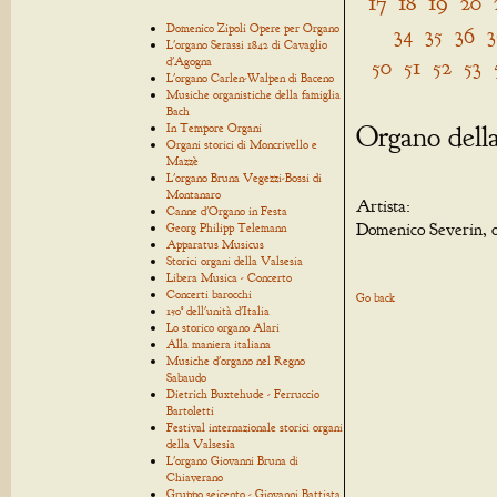
17
18
19
20
Domenico Zipoli Opere per Organo
34
35
36
3
L'organo Serassi 1842 di Cavaglio
50
51
52
53
d'Agogna
L'organo Carlen-Walpen di Baceno
Musiche organistiche della famiglia
Bach
Organo della
In Tempore Organi
Organi storici di Moncrivello e
Mazzè
L'organo Bruna Vegezzi-Bossi di
Montanaro
Artista:
Canne d'Organo in Festa
Domenico Severin, 
Georg Philipp Telemann
Apparatus Musicus
Storici organi della Valsesia
Libera Musica - Concerto
Concerti barocchi
Go back
150° dell'unità d'Italia
Lo storico organo Alari
Alla maniera italiana
Musiche d'organo nel Regno
Sabaudo
Dietrich Buxtehude - Ferruccio
Bartoletti
Festival internazionale storici organi
della Valsesia
L'organo Giovanni Bruna di
Chiaverano
Gruppo seicento - Giovanni Battista