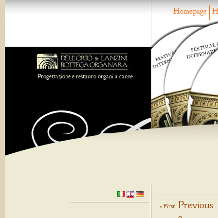
Homepage
H
Progettazione e restauro organi a canne
Previous
« First