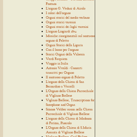
Fontana
L'organo G. Vedani di Airolo
I colori dell'organo
Organi storici del medio verbano
Organi storici varesini
Organi storici dei laghi varesini
L'organo Lingiardi 1854
Musiche risorgimentali sul sontuoso
organo di Feletto
Organi Storici della Liguria
Con il basso per l'organo
Storici Organi della Valsesia
Verdi Requiem
Viaggio in Italia
Antonio Vivaldi - Concerti
trascritti per Organo
Il sontuoso organo di Feletto
L'organo della Chiesa di San
Bernardino a Vercelli
L'Organo della Chiesa Parrocchiale
di Vigliano Biellese
Vigliano Biellese, Transcriptions for
Saxophone and Organ
Simone Vebber suona nella Chiesa
Parrocchiale di Vigliano Biellese
L'organo della Chiesa di Madonna
di Fatima, Pinerolo
L'Organo della Chiesa di S.Maria
Assunta di Vigliano Biellese
Vigliano Biellese, Carl Philipp