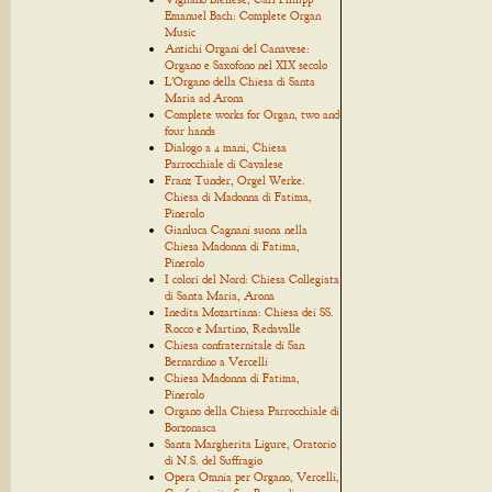
Emanuel Bach: Complete Organ
Music
Antichi Organi del Canavese:
Organo e Saxofono nel XIX secolo
L'Organo della Chiesa di Santa
Maria ad Arona
Complete works for Organ, two and
four hands
Dialogo a 4 mani, Chiesa
Parrocchiale di Cavalese
Franz Tunder, Orgel Werke.
Chiesa di Madonna di Fatima,
Pinerolo
Gianluca Cagnani suona nella
Chiesa Madonna di Fatima,
Pinerolo
I colori del Nord: Chiesa Collegiata
di Santa Maria, Arona
Inedita Mozartiana: Chiesa dei SS.
Rocco e Martino, Redavalle
Chiesa confraternitale di San
Bernardino a Vercelli
Chiesa Madonna di Fatima,
Pinerolo
Organo della Chiesa Parrocchiale di
Borzonasca
Santa Margherita Ligure, Oratorio
di N.S. del Suffragio
Opera Omnia per Organo, Vercelli,