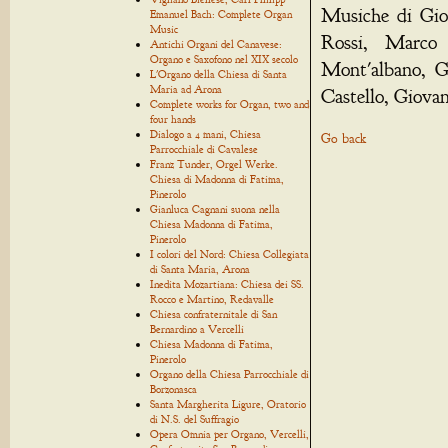
Musiche di Gio
Emanuel Bach: Complete Organ
Music
Rossi, Marco 
Antichi Organi del Canavese:
Organo e Saxofono nel XIX secolo
Mont'albano, G
L'Organo della Chiesa di Santa
Maria ad Arona
Castello, Giova
Complete works for Organ, two and
four hands
Dialogo a 4 mani, Chiesa
Go back
Parrocchiale di Cavalese
Franz Tunder, Orgel Werke.
Chiesa di Madonna di Fatima,
Pinerolo
Gianluca Cagnani suona nella
Chiesa Madonna di Fatima,
Pinerolo
I colori del Nord: Chiesa Collegiata
di Santa Maria, Arona
Inedita Mozartiana: Chiesa dei SS.
Rocco e Martino, Redavalle
Chiesa confraternitale di San
Bernardino a Vercelli
Chiesa Madonna di Fatima,
Pinerolo
Organo della Chiesa Parrocchiale di
Borzonasca
Santa Margherita Ligure, Oratorio
di N.S. del Suffragio
Opera Omnia per Organo, Vercelli,