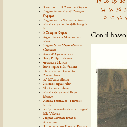
17
18
19
20
Domenico Zipoli Opere per Organo
34
35
36
3
L'organo Serassi 1842 di Cavaglio
50
51
52
d'Agogna
L'organo Carlen-Walpen di Baceno
Musiche organistiche della famiglia
Bach
Con il basso
In Tempore Organi
Organi storici di Moncrivello e
Mazzè
L'organo Bruna Vegezzi-Bossi di
Montanaro
Canne d'Organo in Festa
Georg Philipp Telemann
Apparatus Musicus
Storici organi della Valsesia
Libera Musica - Concerto
Concerti barocchi
150° dell'unità d'Italia
Lo storico organo Alari
Alla maniera italiana
Musiche d'organo nel Regno
Sabaudo
Dietrich Buxtehude - Ferruccio
Bartoletti
Festival internazionale storici organi
della Valsesia
L'organo Giovanni Bruna di
Chiaverano
Gruppo seicento - Giovanni Battista