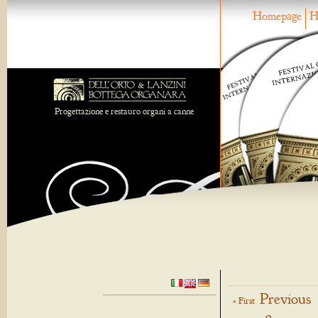
Homepage
H
Progettazione e restauro organi a canne
Previous
« First