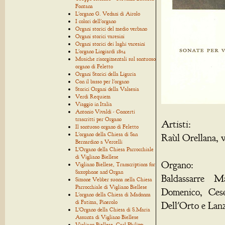
Fontana
L'organo G. Vedani di Airolo
I colori dell'organo
Organi storici del medio verbano
Organi storici varesini
Organi storici dei laghi varesini
L'organo Lingiardi 1854
Musiche risorgimentali sul sontuoso
organo di Feletto
Organi Storici della Liguria
Con il basso per l'organo
Storici Organi della Valsesia
Verdi Requiem
Viaggio in Italia
Antonio Vivaldi - Concerti
trascritti per Organo
Artisti:
Il sontuoso organo di Feletto
L'organo della Chiesa di San
Raùl Orellana, v
Bernardino a Vercelli
L'Organo della Chiesa Parrocchiale
di Vigliano Biellese
Organo:
Vigliano Biellese, Transcriptions for
Saxophone and Organ
Baldassarre M
Simone Vebber suona nella Chiesa
Parrocchiale di Vigliano Biellese
Domenico, Cese
L'organo della Chiesa di Madonna
di Fatima, Pinerolo
Dell'Orto e Lanz
L'Organo della Chiesa di S.Maria
Assunta di Vigliano Biellese
Vigliano Biellese, Carl Philipp