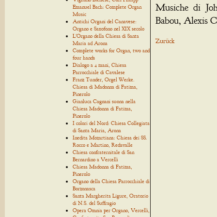
Musiche di Joh
Emanuel Bach: Complete Organ
Music
Babou, Alexis C
Antichi Organi del Canavese:
Organo e Saxofono nel XIX secolo
L'Organo della Chiesa di Santa
Zurück
Maria ad Arona
Complete works for Organ, two and
four hands
Dialogo a 4 mani, Chiesa
Parrocchiale di Cavalese
Franz Tunder, Orgel Werke.
Chiesa di Madonna di Fatima,
Pinerolo
Gianluca Cagnani suona nella
Chiesa Madonna di Fatima,
Pinerolo
I colori del Nord: Chiesa Collegiata
di Santa Maria, Arona
Inedita Mozartiana: Chiesa dei SS.
Rocco e Martino, Redavalle
Chiesa confraternitale di San
Bernardino a Vercelli
Chiesa Madonna di Fatima,
Pinerolo
Organo della Chiesa Parrocchiale di
Borzonasca
Santa Margherita Ligure, Oratorio
di N.S. del Suffragio
Opera Omnia per Organo, Vercelli,