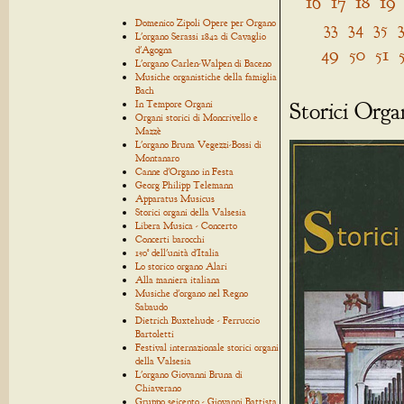
16
17
18
19
Domenico Zipoli Opere per Organo
33
34
35
L'organo Serassi 1842 di Cavaglio
49
50
51
d'Agogna
L'organo Carlen-Walpen di Baceno
Musiche organistiche della famiglia
Bach
Storici Orga
In Tempore Organi
Organi storici di Moncrivello e
Mazzè
L'organo Bruna Vegezzi-Bossi di
Montanaro
Canne d'Organo in Festa
Georg Philipp Telemann
Apparatus Musicus
Storici organi della Valsesia
Libera Musica - Concerto
Concerti barocchi
150° dell'unità d'Italia
Lo storico organo Alari
Alla maniera italiana
Musiche d'organo nel Regno
Sabaudo
Dietrich Buxtehude - Ferruccio
Bartoletti
Festival internazionale storici organi
della Valsesia
L'organo Giovanni Bruna di
Chiaverano
Gruppo seicento - Giovanni Battista