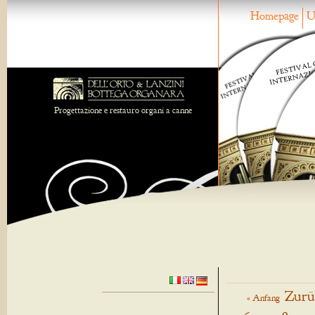
Homepage
U
Progettazione e restauro organi a canne
Zurü
« Anfang