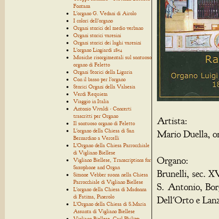
Fontana
L'organo G. Vedani di Airolo
I colori dell'organo
Organi storici del medio verbano
Organi storici varesini
Organi storici dei laghi varesini
L'organo Lingiardi 1854
Musiche risorgimentali sul sontuoso
organo di Feletto
Organi Storici della Liguria
Con il basso per l'organo
Storici Organi della Valsesia
Verdi Requiem
Viaggio in Italia
Antonio Vivaldi - Concerti
trascritti per Organo
Artista:
Il sontuoso organo di Feletto
L'organo della Chiesa di San
Mario Duella, o
Bernardino a Vercelli
L'Organo della Chiesa Parrocchiale
di Vigliano Biellese
Organo:
Vigliano Biellese, Transcriptions for
Saxophone and Organ
Brunelli, sec. X
Simone Vebber suona nella Chiesa
Parrocchiale di Vigliano Biellese
S. Antonio, Bor
L'organo della Chiesa di Madonna
di Fatima, Pinerolo
Dell'Orto e Lanz
L'Organo della Chiesa di S.Maria
Assunta di Vigliano Biellese
Vigliano Biellese, Carl Philipp