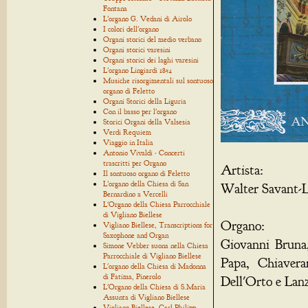
Fontana
L'organo G. Vedani di Airolo
I colori dell'organo
Organi storici del medio verbano
Organi storici varesini
Organi storici dei laghi varesini
L'organo Lingiardi 1854
Musiche risorgimentali sul sontuoso
organo di Feletto
Organi Storici della Liguria
Con il basso per l'organo
Storici Organi della Valsesia
Verdi Requiem
Viaggio in Italia
Antonio Vivaldi - Concerti
trascritti per Organo
Artista:
Il sontuoso organo di Feletto
L'organo della Chiesa di San
Walter Savant-L
Bernardino a Vercelli
L'Organo della Chiesa Parrocchiale
di Vigliano Biellese
Organo:
Vigliano Biellese, Transcriptions for
Saxophone and Organ
Giovanni Bruna,
Simone Vebber suona nella Chiesa
Parrocchiale di Vigliano Biellese
Papa, Chiavera
L'organo della Chiesa di Madonna
di Fatima, Pinerolo
Dell'Orto e Lanz
L'Organo della Chiesa di S.Maria
Assunta di Vigliano Biellese
Vigliano Biellese, Carl Philipp