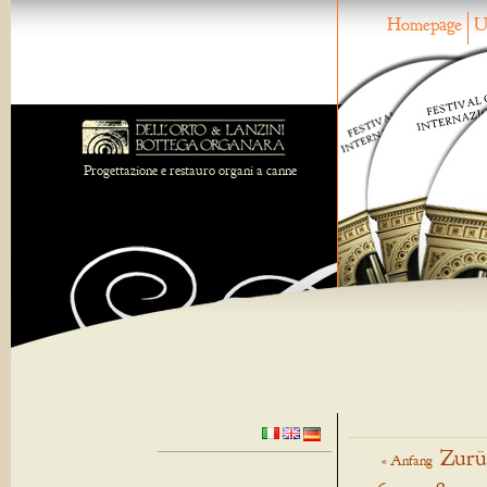
Homepage
U
Progettazione e restauro organi a canne
Zurü
« Anfang