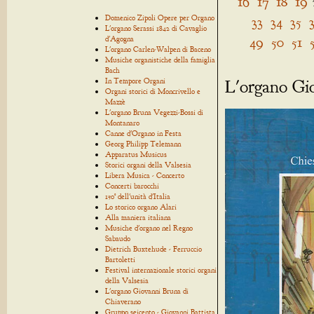
16
17
18
19
Domenico Zipoli Opere per Organo
33
34
35
L'organo Serassi 1842 di Cavaglio
49
50
51
d'Agogna
L'organo Carlen-Walpen di Baceno
Musiche organistiche della famiglia
Bach
L'organo Gi
In Tempore Organi
Organi storici di Moncrivello e
Mazzè
L'organo Bruna Vegezzi-Bossi di
Montanaro
Canne d'Organo in Festa
Georg Philipp Telemann
Apparatus Musicus
Storici organi della Valsesia
Libera Musica - Concerto
Concerti barocchi
150° dell'unità d'Italia
Lo storico organo Alari
Alla maniera italiana
Musiche d'organo nel Regno
Sabaudo
Dietrich Buxtehude - Ferruccio
Bartoletti
Festival internazionale storici organi
della Valsesia
L'organo Giovanni Bruna di
Chiaverano
Gruppo seicento - Giovanni Battista