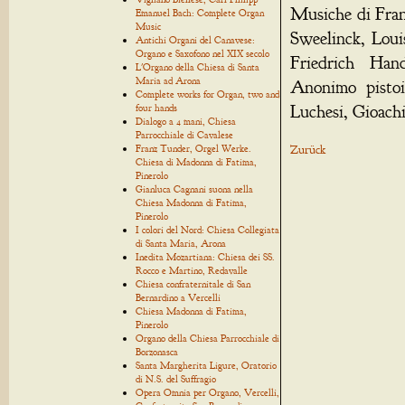
Musiche di Fran
Emanuel Bach: Complete Organ
Music
Sweelinck, Loui
Antichi Organi del Canavese:
Organo e Saxofono nel XIX secolo
Friedrich Han
L'Organo della Chiesa di Santa
Maria ad Arona
Anonimo pistoi
Complete works for Organ, two and
Luchesi, Gioachi
four hands
Dialogo a 4 mani, Chiesa
Parrocchiale di Cavalese
Franz Tunder, Orgel Werke.
Zurück
Chiesa di Madonna di Fatima,
Pinerolo
Gianluca Cagnani suona nella
Chiesa Madonna di Fatima,
Pinerolo
I colori del Nord: Chiesa Collegiata
di Santa Maria, Arona
Inedita Mozartiana: Chiesa dei SS.
Rocco e Martino, Redavalle
Chiesa confraternitale di San
Bernardino a Vercelli
Chiesa Madonna di Fatima,
Pinerolo
Organo della Chiesa Parrocchiale di
Borzonasca
Santa Margherita Ligure, Oratorio
di N.S. del Suffragio
Opera Omnia per Organo, Vercelli,