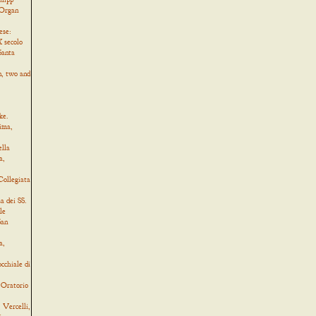
 Organ
ese:
 secolo
Santa
, two and
ke.
ima,
ella
a,
Collegiata
a dei SS.
le
San
a,
cchiale di
 Oratorio
Vercelli,