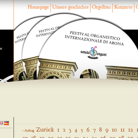
Homepage
Unsere geschichte
Orgelbau
Konzerte
ne
Zurück
1
2
3
4
5
6
7
8
9
10
11
12
« Anfang
17
18
19
20
21
22
23
24
25
26
27
28
29