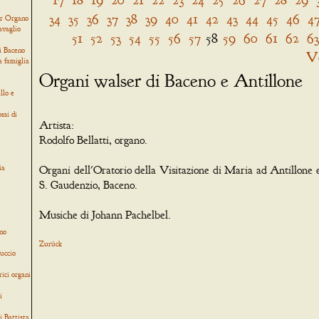
34
35
36
37
38
39
40
41
42
43
44
45
46
4
er Organo
avaglio
51
52
53
54
55
56
57
58
59
60
61
62
63
i Baceno
V
a famiglia
Organi walser di Baceno e Antillone
llo e
ssi di
Artista:
Rodolfo Bellatti, organo.
ia
Organi dell'Oratorio della Visitazione di Maria ad Antillone e
S. Gaudenzio, Baceno.
Musiche di Johann Pachelbel.
no
Zurück
uccio
rici organi
i
i Battista