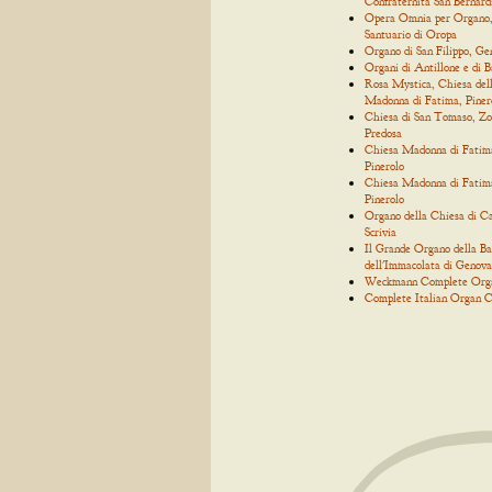
Confraternita San Bernard
Opera Omnia per Organo
Santuario di Oropa
Organo di San Filippo, Ge
Organi di Antillone e di 
Rosa Mystica, Chiesa del
Madonna di Fatima, Piner
Chiesa di San Tomaso, Zo
Predosa
Chiesa Madonna di Fatim
Pinerolo
Chiesa Madonna di Fatim
Pinerolo
Organo della Chiesa di C
Scrivia
Il Grande Organo della Bas
dell'Immacolata di Genova
Weckmann Complete Org
Complete Italian Organ C