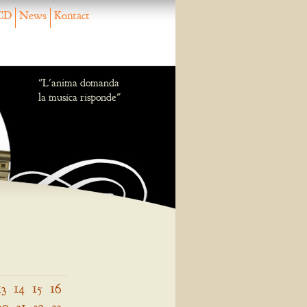
CD
News
Kontact
"L'anima domanda
la musica risponde"
13
14
15
16
30
31
32
33