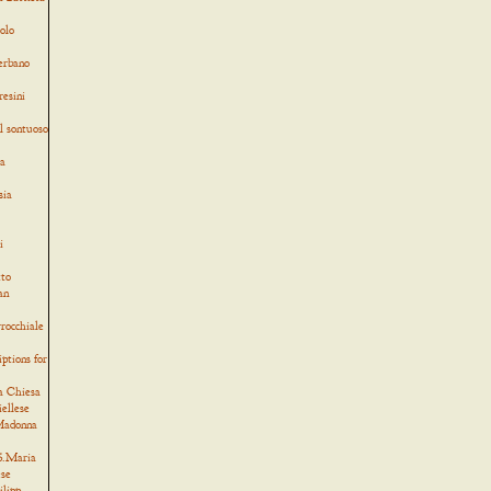
olo
verbano
resini
l sontuoso
ia
sia
i
tto
an
rocchiale
iptions for
a Chiesa
iellese
 Madonna
 S.Maria
ese
ilipp