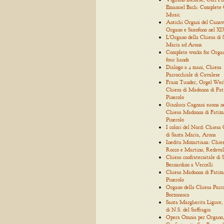
Emanuel Bach: Complete
Music
Antichi Organi del Canav
Organo e Saxofono nel XIX
L'Organo della Chiesa di 
Maria ad Arona
Complete works for Organ
four hands
Dialogo a 4 mani, Chiesa
Parrocchiale di Cavalese
Franz Tunder, Orgel Wer
Chiesa di Madonna di Fat
Pinerolo
Gianluca Cagnani suona n
Chiesa Madonna di Fatim
Pinerolo
I colori del Nord: Chiesa 
di Santa Maria, Arona
Inedita Mozartiana: Chies
Rocco e Martino, Redaval
Chiesa confraternitale di 
Bernardino a Vercelli
Chiesa Madonna di Fatim
Pinerolo
Organo della Chiesa Parro
Borzonasca
Santa Margherita Ligure,
di N.S. del Suffragio
Opera Omnia per Organo, 