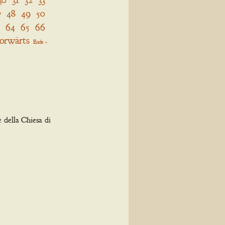
7
48
49
50
64
65
66
orwärts
Ende »
 della Chiesa di