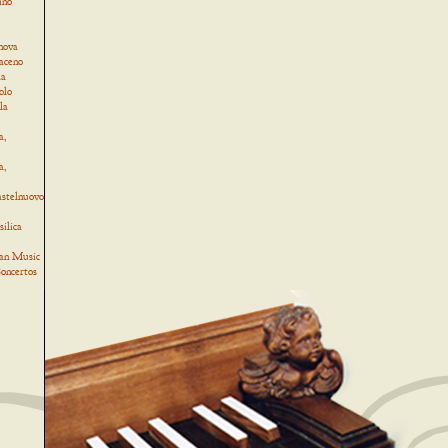
ino
,
nova
Baceno
la
olo
la
a,
a,
astelnuovo
ilica
an Music
oncertos