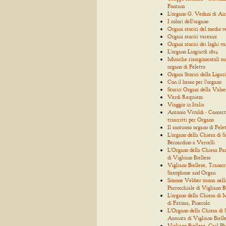
Fontana
L'organo G. Vedani di Air
I colori dell'organo
Organi storici del medio 
Organi storici varesini
Organi storici dei laghi va
L'organo Lingiardi 1854
Musiche risorgimentali su
organo di Feletto
Organi Storici della Ligur
Con il basso per l'organo
Storici Organi della Valse
Verdi Requiem
Viaggio in Italia
Antonio Vivaldi - Concert
trascritti per Organo
Il sontuoso organo di Fele
L'organo della Chiesa di S
Bernardino a Vercelli
L'Organo della Chiesa Par
di Vigliano Biellese
Vigliano Biellese, Transcr
Saxophone and Organ
Simone Vebber suona nell
Parrocchiale di Vigliano B
L'organo della Chiesa di
di Fatima, Pinerolo
L'Organo della Chiesa di
Assunta di Vigliano Biell
Vigliano Biellese, Carl Ph