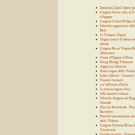
Domenico Zipoli Opere p
L'organo Serassi 1842 di C
d'Agogna
L'organo Carlen-Walpen d
Musiche organistiche dell
Bach
In Tempore Organi
Organi storici di Moncrive
Mazzè
L'organo Bruna Vegezzi-Bo
Montanaro
Canne d'Organo in Festa
Georg Philipp Telemann
Apparatus Musicus
Storici organi della Valses
Libera Musica - Concerto
Concerti barocchi
150° dell'unità d'Italia
Lo storico organo Alari
Alla maniera italiana
Musiche d'organo nel Reg
Sabaudo
Dietrich Buxtehude - Ferr
Bartoletti
Festival internazionale sto
della Valsesia
L'organo Giovanni Bruna d
Chiaverano
Gruppo seicento - Giovann