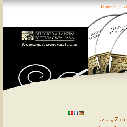
Homepage
U
Progettazione e restauro organi a canne
Zurü
« Anfang