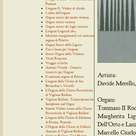
Fontana
L'organo G. Vedani di Airolo
I colori dell'organo
Organi storici del medio verbano
Organi storici varesini
Organi storici dei laghi varesini
L'organo Lingiardi 1854
Musiche risorgimentali sul sontuoso
organo di Feletto
Organi Storici della Liguria
Con il basso per l'organo
Storici Organi della Valsesia
Verdi Requiem
Viaggio in Italia
Antonio Vivaldi - Concerti
trascritti per Organo
Artista:
Il sontuoso organo di Feletto
L'organo della Chiesa di San
Davide Merello,
Bernardino a Vercelli
L'Organo della Chiesa Parrocchiale
di Vigliano Biellese
Organi:
Vigliano Biellese, Transcriptions for
Saxophone and Organ
Tommaso II Rocc
Simone Vebber suona nella Chiesa
Parrocchiale di Vigliano Biellese
Margherita Lig
L'organo della Chiesa di Madonna
di Fatima, Pinerolo
Dell'Orto e Lan
L'Organo della Chiesa di S.Maria
Marcello Ciurlo
Assunta di Vigliano Biellese
Vigliano Biellese, Carl Philipp