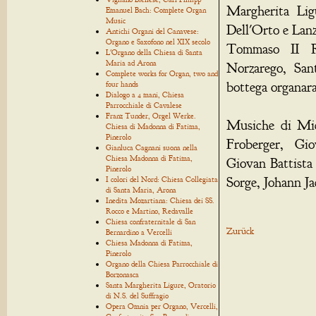
Margherita Lig
Emanuel Bach: Complete Organ
Music
Dell'Orto e Lanz
Antichi Organi del Canavese:
Organo e Saxofono nel XIX secolo
Tommaso II Ro
L'Organo della Chiesa di Santa
Maria ad Arona
Norzarego, San
Complete works for Organ, two and
bottega organar
four hands
Dialogo a 4 mani, Chiesa
Parrocchiale di Cavalese
Franz Tunder, Orgel Werke.
Musiche di Mic
Chiesa di Madonna di Fatima,
Pinerolo
Froberger, Gio
Gianluca Cagnani suona nella
Chiesa Madonna di Fatima,
Giovan Battista
Pinerolo
Sorge, Johann Ja
I colori del Nord: Chiesa Collegiata
di Santa Maria, Arona
Inedita Mozartiana: Chiesa dei SS.
Rocco e Martino, Redavalle
Chiesa confraternitale di San
Zurück
Bernardino a Vercelli
Chiesa Madonna di Fatima,
Pinerolo
Organo della Chiesa Parrocchiale di
Borzonasca
Santa Margherita Ligure, Oratorio
di N.S. del Suffragio
Opera Omnia per Organo, Vercelli,