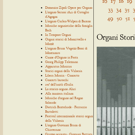
16
17
18
19
Domenico Zipoli Opere per Organo
33
34
35
L'organo Serassi 1842 di Cavaglio
49
50
51
d'Agogna
L'organo Carlen-Walpen di Baceno
Musiche organistiche della famiglia
Bach
Organi Stori
In Tempore Organi
Organi storici di Moncrivello e
Mazzè
L'organo Bruna Vegezzi-Bossi di
Montanaro
Canne d'Organo in Festa
Georg Philipp Telemann
Apparatus Musicus
Storici organi della Valsesia
Libera Musica - Concerto
Concerti barocchi
150° dell'unità d'Italia
Lo storico organo Alari
Alla maniera italiana
Musiche d'organo nel Regno
Sabaudo
Dietrich Buxtehude - Ferruccio
Bartoletti
Festival internazionale storici organi
della Valsesia
L'organo Giovanni Bruna di
Chiaverano
Gruppo seicento - Giovanni Battista