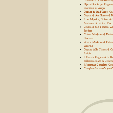
Confraternita San Bernard
Opera Omnia per Organo
Santuario di Oropa
Organo di San Filippo, Ge
Organi di Antillone e di 
Rosa Mystica, Chiesa del
Madonna di Fatima, Piner
Chiesa di San Tomaso, Zo
Predosa
Chiesa Madonna di Fatim
Pinerolo
Chiesa Madonna di Fatim
Pinerolo
Organo della Chiesa di C
Scrivia
Il Grande Organo della Bas
dell'Immacolata di Genova
Weckmann Complete Org
Complete Italian Organ C