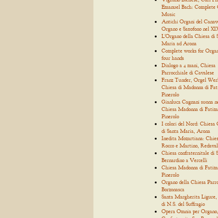
Emanuel Bach: Complete
Music
Antichi Organi del Canav
Organo e Saxofono nel XIX
L'Organo della Chiesa di 
Maria ad Arona
Complete works for Organ
four hands
Dialogo a 4 mani, Chiesa
Parrocchiale di Cavalese
Franz Tunder, Orgel Wer
Chiesa di Madonna di Fat
Pinerolo
Gianluca Cagnani suona n
Chiesa Madonna di Fatim
Pinerolo
I colori del Nord: Chiesa 
di Santa Maria, Arona
Inedita Mozartiana: Chies
Rocco e Martino, Redaval
Chiesa confraternitale di 
Bernardino a Vercelli
Chiesa Madonna di Fatim
Pinerolo
Organo della Chiesa Parro
Borzonasca
Santa Margherita Ligure,
di N.S. del Suffragio
Opera Omnia per Organo, 