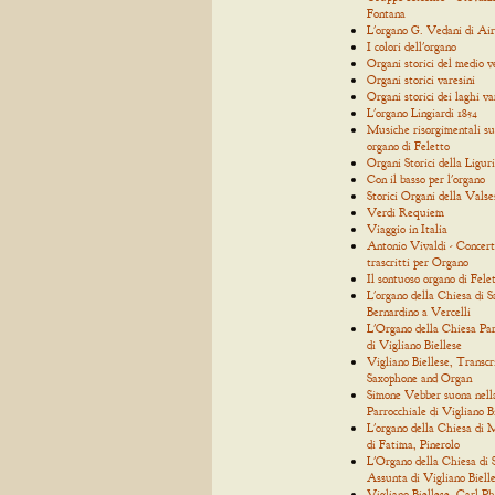
Fontana
L'organo G. Vedani di Air
I colori dell'organo
Organi storici del medio 
Organi storici varesini
Organi storici dei laghi va
L'organo Lingiardi 1854
Musiche risorgimentali su
organo di Feletto
Organi Storici della Ligur
Con il basso per l'organo
Storici Organi della Valse
Verdi Requiem
Viaggio in Italia
Antonio Vivaldi - Concert
trascritti per Organo
Il sontuoso organo di Fele
L'organo della Chiesa di S
Bernardino a Vercelli
L'Organo della Chiesa Par
di Vigliano Biellese
Vigliano Biellese, Transcr
Saxophone and Organ
Simone Vebber suona nell
Parrocchiale di Vigliano B
L'organo della Chiesa di
di Fatima, Pinerolo
L'Organo della Chiesa di
Assunta di Vigliano Biell
Vigliano Biellese, Carl Ph