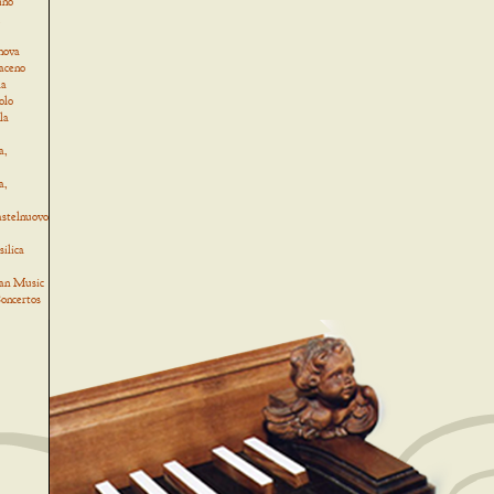
ino
,
nova
Baceno
la
olo
la
a,
a,
astelnuovo
ilica
an Music
oncertos