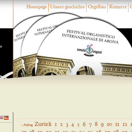
Homepage
Unsere geschichte
Orgelbau
Konzerte
ne
Zurück
1
2
3
4
5
6
7
8
9
10
11
12
« Anfang
17
18
19
20
21
22
23
24
25
26
27
28
29