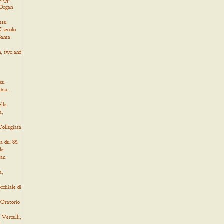
 Organ
ese:
 secolo
Santa
, two and
ke.
ima,
ella
a,
Collegiata
a dei SS.
le
San
a,
cchiale di
 Oratorio
Vercelli,