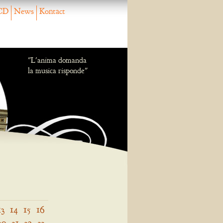
CD
News
Kontact
"L'anima domanda
la musica risponde"
13
14
15
16
30
31
32
33