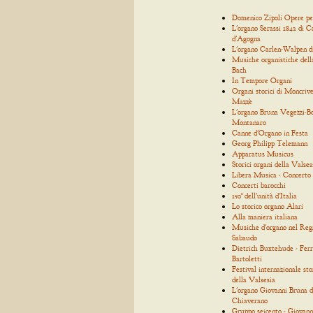
Domenico Zipoli Opere p
L'organo Serassi 1842 di C
d'Agogna
L'organo Carlen-Walpen d
Musiche organistiche dell
Bach
In Tempore Organi
Organi storici di Moncrive
Mazzè
L'organo Bruna Vegezzi-Bo
Montanaro
Canne d'Organo in Festa
Georg Philipp Telemann
Apparatus Musicus
Storici organi della Valses
Libera Musica - Concerto
Concerti barocchi
150° dell'unità d'Italia
Lo storico organo Alari
Alla maniera italiana
Musiche d'organo nel Reg
Sabaudo
Dietrich Buxtehude - Ferr
Bartoletti
Festival internazionale sto
della Valsesia
L'organo Giovanni Bruna d
Chiaverano
Gruppo seicento - Giovann