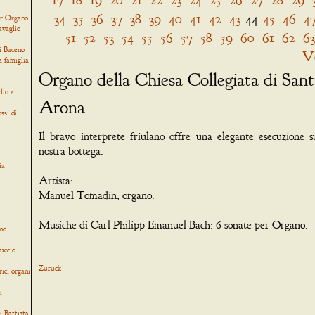
34
35
36
37
38
39
40
41
42
43
44
45
46
4
er Organo
avaglio
51
52
53
54
55
56
57
58
59
60
61
62
63
i Baceno
V
a famiglia
Organo della Chiesa Collegiata di San
llo e
Arona
ssi di
Il bravo interprete friulano offre una elegante esecuzione s
nostra bottega.
ia
Artista:
Manuel Tomadin, organo.
Musiche di Carl Philipp Emanuel Bach: 6 sonate per Organo.
no
uccio
Zurück
rici organi
i
i Battista