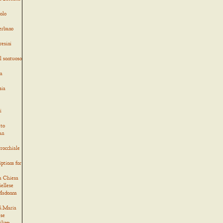
olo
verbano
resini
l sontuoso
ia
sia
i
tto
an
rocchiale
iptions for
a Chiesa
iellese
 Madonna
 S.Maria
ese
ilipp