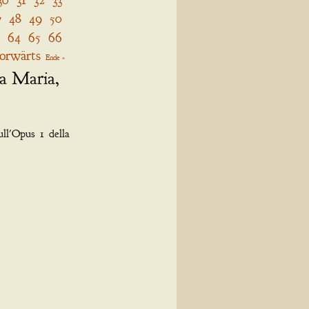
7
48
49
50
64
65
66
orwärts
Ende »
ta Maria,
ull'Opus 1 della