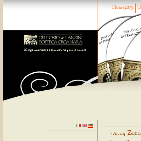
Homepage
U
Progettazione e restauro organi a canne
Zurü
« Anfang