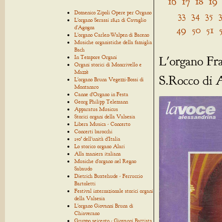
16
17
18
19
Domenico Zipoli Opere per Organo
33
34
35
L'organo Serassi 1842 di Cavaglio
49
50
51
d'Agogna
L'organo Carlen-Walpen di Baceno
Musiche organistiche della famiglia
Bach
L'organo Frat
In Tempore Organi
Organi storici di Moncrivello e
Mazzè
S.Rocco di 
L'organo Bruna Vegezzi-Bossi di
Montanaro
Canne d'Organo in Festa
Georg Philipp Telemann
Apparatus Musicus
Storici organi della Valsesia
Libera Musica - Concerto
Concerti barocchi
150° dell'unità d'Italia
Lo storico organo Alari
Alla maniera italiana
Musiche d'organo nel Regno
Sabaudo
Dietrich Buxtehude - Ferruccio
Bartoletti
Festival internazionale storici organi
della Valsesia
L'organo Giovanni Bruna di
Chiaverano
Gruppo seicento - Giovanni Battista