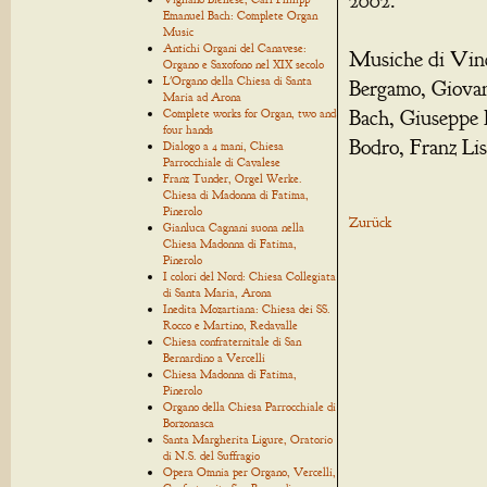
2002.
Emanuel Bach: Complete Organ
Music
Antichi Organi del Canavese:
Musiche di Vinc
Organo e Saxofono nel XIX secolo
L'Organo della Chiesa di Santa
Bergamo, Giova
Maria ad Arona
Bach, Giuseppe 
Complete works for Organ, two and
four hands
Bodro, Franz Lis
Dialogo a 4 mani, Chiesa
Parrocchiale di Cavalese
Franz Tunder, Orgel Werke.
Chiesa di Madonna di Fatima,
Pinerolo
Zurück
Gianluca Cagnani suona nella
Chiesa Madonna di Fatima,
Pinerolo
I colori del Nord: Chiesa Collegiata
di Santa Maria, Arona
Inedita Mozartiana: Chiesa dei SS.
Rocco e Martino, Redavalle
Chiesa confraternitale di San
Bernardino a Vercelli
Chiesa Madonna di Fatima,
Pinerolo
Organo della Chiesa Parrocchiale di
Borzonasca
Santa Margherita Ligure, Oratorio
di N.S. del Suffragio
Opera Omnia per Organo, Vercelli,