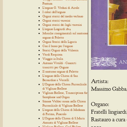
Fontana
L'organo G. Vedani di Airolo
I colori dell'organo
Organi storici del medio verbano
Organi storici varesini
Organi storici dei laghi varesini
L'organo Lingiardi 1854
Musiche risorgimentali sul sontuoso
organo di Feletto
Organi Storici della Liguria
Con il basso per l'organo
Storici Organi della Valsesia
Verdi Requiem
Viaggio in Italia
Antonio Vivaldi - Concerti
trascritti per Organo
Il sontuoso organo di Feletto
L'organo della Chiesa di San
Artista:
Bernardino a Vercelli
L'Organo della Chiesa Parrocchiale
Massimo Gabba,
di Vigliano Biellese
Vigliano Biellese, Transcriptions for
Saxophone and Organ
Simone Vebber suona nella Chiesa
Organo:
Parrocchiale di Vigliano Biellese
L'organo della Chiesa di Madonna
Fratelli lingiar
di Fatima, Pinerolo
Rastauro a cura 
L'Organo della Chiesa di S.Maria
Assunta di Vigliano Biellese
Vigliano Biellese, Carl Philipp