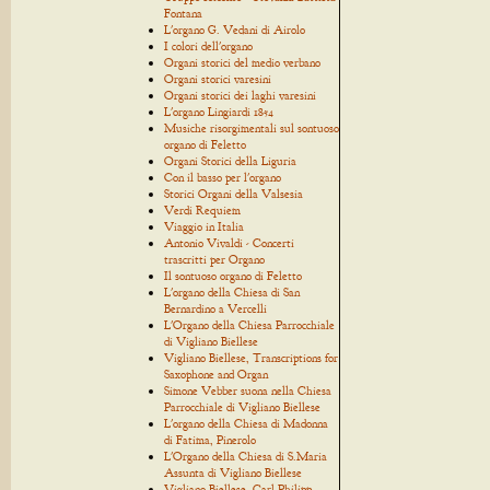
Fontana
L'organo G. Vedani di Airolo
I colori dell'organo
Organi storici del medio verbano
Organi storici varesini
Organi storici dei laghi varesini
L'organo Lingiardi 1854
Musiche risorgimentali sul sontuoso
organo di Feletto
Organi Storici della Liguria
Con il basso per l'organo
Storici Organi della Valsesia
Verdi Requiem
Viaggio in Italia
Antonio Vivaldi - Concerti
trascritti per Organo
Il sontuoso organo di Feletto
L'organo della Chiesa di San
Bernardino a Vercelli
L'Organo della Chiesa Parrocchiale
di Vigliano Biellese
Vigliano Biellese, Transcriptions for
Saxophone and Organ
Simone Vebber suona nella Chiesa
Parrocchiale di Vigliano Biellese
L'organo della Chiesa di Madonna
di Fatima, Pinerolo
L'Organo della Chiesa di S.Maria
Assunta di Vigliano Biellese
Vigliano Biellese, Carl Philipp