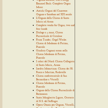
Emanuel Bach: Complete Organ
Music
Antichi Organi del Canavese:
Organo e Saxofono nel XIX secolo
L'Organo della Chiesa di Santa
Maria ad Arona
Complete works for Organ, two and
four hands
Dialogo a 4 mani, Chiesa
Parrocchiale di Cavalese
Franz Tunder, Orgel Werke.
Chiesa di Madonna di Fatima,
Pinerolo
Gianluca Cagnani suona nella
Chiesa Madonna di Fatima,
Pinerolo
I colori del Nord: Chiesa Collegiata
di Santa Maria, Arona
Inedita Mozartiana: Chiesa dei SS.
Rocco e Martino, Redavalle
Chiesa confraternitale di San
Bernardino a Vercelli
Chiesa Madonna di Fatima,
Pinerolo
Organo della Chiesa Parrocchiale di
Borzonasca
Santa Margherita Ligure, Oratorio
di N.S. del Suffragio
Opera Omnia per Organo, Vercelli,