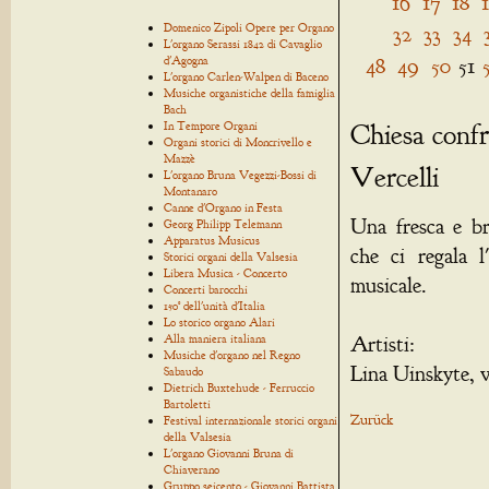
16
17
18
Domenico Zipoli Opere per Organo
32
33
34
L'organo Serassi 1842 di Cavaglio
48
49
50
51
d'Agogna
L'organo Carlen-Walpen di Baceno
Musiche organistiche della famiglia
Bach
Chiesa confr
In Tempore Organi
Organi storici di Moncrivello e
Mazzè
Vercelli
L'organo Bruna Vegezzi-Bossi di
Montanaro
Canne d'Organo in Festa
Una fresca e br
Georg Philipp Telemann
Apparatus Musicus
che ci regala l
Storici organi della Valsesia
Libera Musica - Concerto
musicale.
Concerti barocchi
150° dell'unità d'Italia
Lo storico organo Alari
Alla maniera italiana
Artisti:
Musiche d'organo nel Regno
Lina Uinskyte, v
Sabaudo
Dietrich Buxtehude - Ferruccio
Bartoletti
Zurück
Festival internazionale storici organi
della Valsesia
L'organo Giovanni Bruna di
Chiaverano
Gruppo seicento - Giovanni Battista