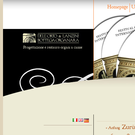
Homepage
U
Progettazione e restauro organi a canne
Zurü
« Anfang